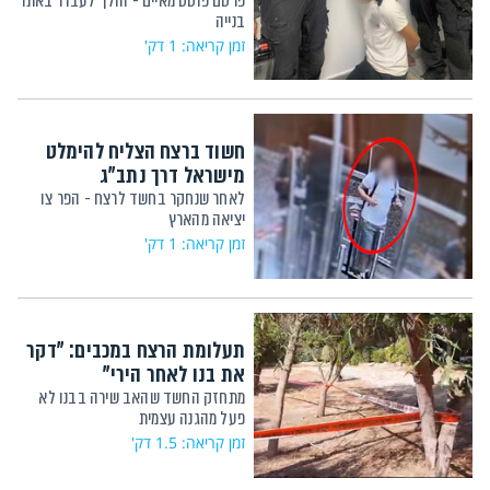
פרסם פוסט מאיים - והלך לעבוד באתר
בנייה
זמן קריאה: 1 דק'
חשוד ברצח הצליח להימלט
מישראל דרך נתב"ג
לאחר שנחקר בחשד לרצח - הפר צו
יציאה מהארץ
זמן קריאה: 1 דק'
תעלומת הרצח במכבים: "דקר
את בנו לאחר הירי"
מתחזק החשד שהאב שירה בבנו לא
פעל מהגנה עצמית
זמן קריאה: 1.5 דק'