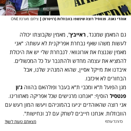
אוהדי גאנה. פנטסיל רוצה שינשפו בוובוזלות (רויטרס)
|
צילום: מערכת ONE
גם המאמן שמנגד,
ראייבץ'
, מאמין שקבוצתו יכולה
לעשות משהו שאף נבחרת אפריקנית לא עשתה: "אני
מאמין שננצח את אורוגוואי. לנבחרת שלי יש את היכולת
להמציא את עצמה מחדש ולהתגבר על כל המכשולים.
איבדנו את מייקל אסיין, שהוא המנהיג שלנו, אבל
הבחורים לא איכזבו.
מגן הפועל ת"א ומכבי ת"א בעבר ופולהאם בהווה
ג'ון
פנטסיל
הוסיף: "אנחנו מרגישים שכל אפריקה מאחורינו.
אני רוצה שהאוהדים יגיעו בהמוניהם ויעשו המון רעש עם
הוובוזלות. אנחנו חייבים לשחק עם לב ונחישות".
מצאתם טעות לשון?
כדורגל עולמי