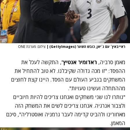
ראייבאץ´ עם ג´יאן, כובש השער (GettyImages)
|
צילום: מערכת ONE
מאמן סרביה,
ראדומיר אנטיץ'
, התקשה לעכל את
ההפסד: "זו מכה גדולה שקיבלנו. לא טוב להתחיל את
המשחקים בגביע העולם עם הפסד. היינו קצת לחוצים
מההתחלה ועשינו טעויות".
"נותרו לנו שני משחקים ואנחנו צריכים להיות חיוביים
ולצבור אנרגיה. אנחנו צריכים לשים את המשחק הזה
מאחורינו ולהביט קדימה לעבר גרמניה ואוסטרליה", סיכם
המאמן.