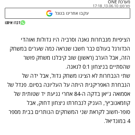
מערכת ONE
פורסם:
13.06.10, 17:18
עקבו אחרינו בגוגל
דברו איתנו
נתקלנו בבעיה
הציפיות מנבחרות גאנה וסרביה היו גדולות ואוהדי
נסה שוב
הכדורגל בעולם כבר חשבו שנראה כמה שערים במשחק
הזה, אבל הערב (ראשון) שוב קיבלנו משחק פושר
שהסתיים בניצחון 0:1 לגאנה.
שתי הנבחרות לא הציגו משחק גדול, אבל ידה של
הנבחרת האפריקנית היתה על העליונה בסיום. פנדל של
אסמואה ג'יאן בדקה ה-84 אחרי נגיעת יד שטותית של
קוזמאנוביץ', העניק לנבחרתו ניצחון דחוק, אבל
סופר-חשוב לקראת שני המשחקים הנותרים בבית מספר
4 במונדיאל.