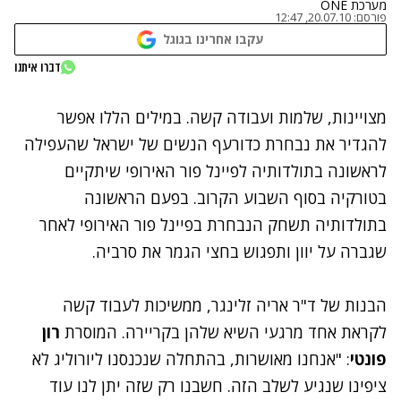
מערכת ONE
פורסם:
20.07.10, 12:47
עקבו אחרינו בגוגל
דברו איתנו
נתקלנו בבעיה
מצויינות, שלמות ועבודה קשה. במילים הללו אפשר
נסה שוב
להגדיר את נבחרת כדורעף הנשים של ישראל שהעפילה
לראשונה בתולדותיה לפיינל פור האירופי שיתקיים
בטורקיה בסוף השבוע הקרוב. בפעם הראשונה
בתולדותיה תשחק הנבחרת בפיינל פור האירופי לאחר
שגברה על יוון ותפגוש בחצי הגמר את סרביה.
הבנות של ד"ר אריה זלינגר, ממשיכות לעבוד קשה
לקראת אחד מרגעי השיא שלהן בקריירה. המוסרת
רון
פונטי
: "אנחנו מאושרות, בהתחלה שנכנסנו ליורוליג לא
ציפינו שנגיע לשלב הזה. חשבנו רק שזה יתן לנו עוד