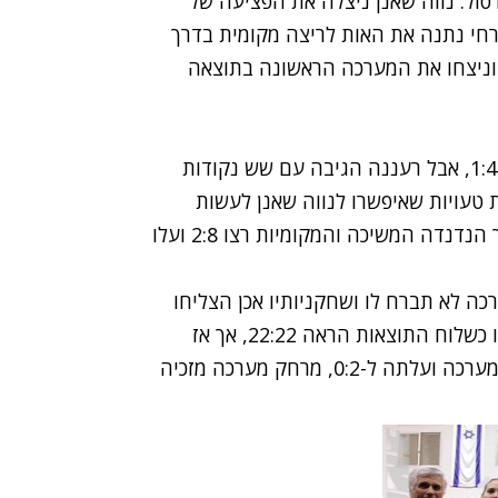
סול. נווה שאנן ניצלה את הפציעה של
ת של אנה פרחי נתנה את האות לריצה מקומית בדרך
דול וניצחו את המערכה הראשונה בתוצאה
נווה שאנן פתחה טוב את המערכה השניה ועלתה ל-1:4, אבל רעננה הגיבה עם שש נקודות
חלו בסדרת טעויות שאיפשרו לנווה שאנן לעשות
מהפך ולעלות ל-10:11 בעזרת מורן צור המצויינת, אך הנדנדה המשיכה והמקומיות רצו 2:8 ועלו
כה לא תברח לו ושחקניותיו אכן הצליחו
לנגוס בהפרש בדרך לשוויון 20:20. המתח היה בשיאו כשלוח התוצאות הראה 22:22, אך אז
רעננה לקחה שלוש נקודות רצופות, ניצחה 22:25 במערכה ועלתה ל-0:2, מרחק מערכה מזכיה