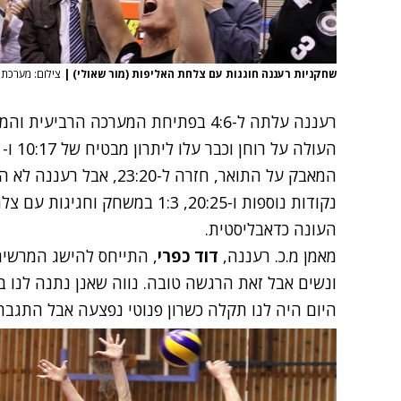
שחקניות רעננה חוגגות עם צלחת האליפות (מור שאולי)
|
צילום: מערכת ONE
המאבק על התואר, חזרה ל-0
נקודות נוספות ו-20:25, 1:3 במש
העונה כדאבליסטית.
מאמן מ.כ. רעננה,
דוד כפרי
, התייחס להישג המרשים
ונשים אבל זאת הרגשה טובה. נווה שאנן נתנה לנו ב
היום היה לנו תקלה כשרון פנוטי נפצעה אבל התגברנו