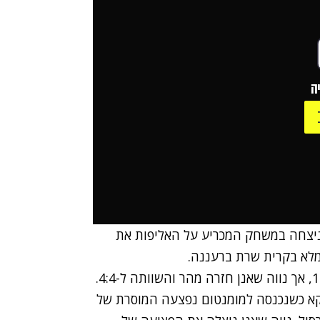
ה
ניצחה במשחק המכריע על האליפות את
המארחת פתחה את המשחק מצויין ועלתה ליתרון 1:4, אך נווה שאנן חזרה מהר והשוותה ל-4:4.
קא כשנכנסה למומנטום נפצעה המוסרת של