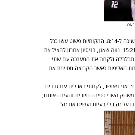
רעננה עלתה ל-4:6 בפתיחת המערכה הרביעית והמשיכה ל-8:14. המקומיות פשוט עשו ככל
העולה על רוחן וכבר עלו ליתרון מבטיח של 10:17 ו-15:21. נווה שאנן, בניסיון אחרון להציל את
23:2, אבל רעננה לא התבלבלה ולקחה את המערכה עם שתי
חק וחגיגות עם צלחת האליפות כאשר הקבוצה מסיימת את
: "אני מאושר, לקחתי דאבלים עם גברים
משחק השני סטירה חיובית והעירה אותנו,
 על זה בלי בעיות ועשינו את זה".