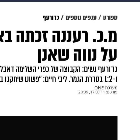
צבא וביטחון
makoZ
בריאות
ספורט
ענפים נוספים
כדורעף
ויוה
משפט
תשעה חודשים
מ
על נווה שאנן
ו-1:2 בסדרת הגמר. ליבי חיים: "פשוט שיחקנו ביחד", המאמן: "מאושר"
מערכת ONE
פורסם:
17.03.11, 20:39