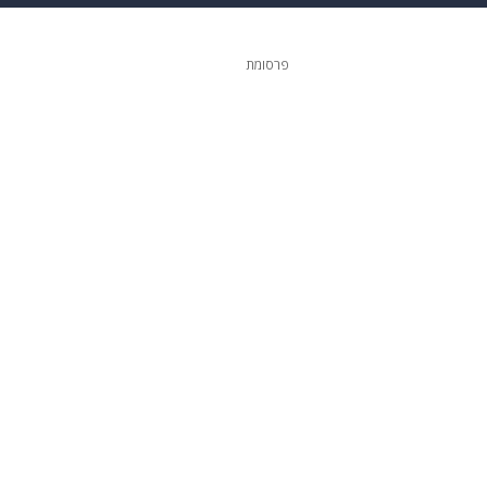
גיטל
גאווה
פרסומת