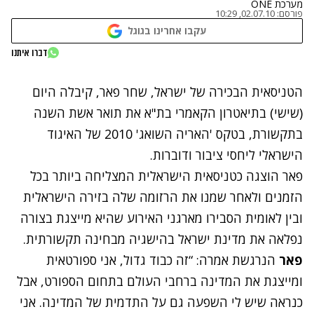
מערכת ONE
פורסם:
02.07.10, 10:29
עקבו אחרינו בגוגל
דברו איתנו
נתקלנו בבעיה
הטניסאית הבכירה של ישראל, שחר פאר, קיבלה היום
נסה שוב
(שישי) בתיאטרון הקאמרי בת"א את תואר אשת השנה
בתקשורת, בטקס 'האריה השואג' 2010 של האיגוד
הישראלי ליחסי ציבור ודוברות.
פאר הוצגה כטניסאית הישראלית המצליחה ביותר בכל
הזמנים ולאחר שמנו את הרזומה שלה בזירה הישראלית
ובין לאומית הסבירו מארגני האירוע שהיא מייצגת בצורה
נפלאה את מדינת ישראל בהישגיה מבחינה תקשורתית.
פאר
הנרגשת אמרה: “זה כבוד גדול, אני ספורטאית
ומייצגת את המדינה ברחבי העולם בתחום הספורט, אבל
כנראה שיש לי השפעה גם על התדמית של המדינה. אני