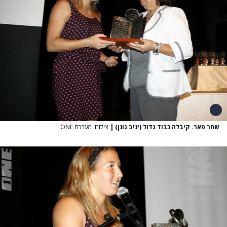
שחר פאר. קיבלה כבוד גדול (יניב גונן)
|
צילום: מערכת ONE