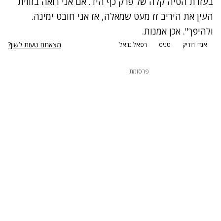
בעזרת הטיה קלה של פרק כף היד. אם אני רואה בזווית
העין את היריב זז מעט שמאלה, אז אני חובט ימינה.
ולהיפך". אכן אמנות.
מצאתם טעות לשון?
אנדי רודיק
טניס
רפאל נדאל
פרסומת