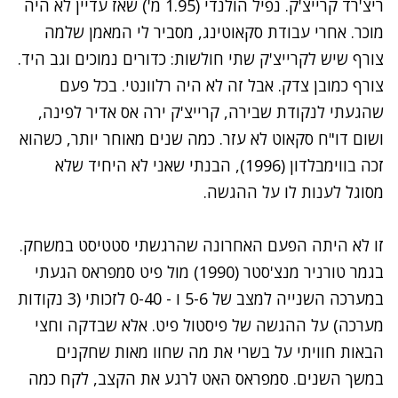
ריצ'רד קרייצ'ק. נפיל הולנדי (1.95 מ') שאז עדיין לא היה
מוכר. אחרי עבודת סקאוטינג, מסביר לי המאמן שלמה
צורף שיש לקרייצ'ק שתי חולשות: כדורים נמוכים וגב היד.
צורף כמובן צדק. אבל זה לא היה רלוונטי. בכל פעם
שהגעתי לנקודת שבירה, קרייצ'ק ירה אס אדיר לפינה,
ושום דו"ח סקאוט לא עזר. כמה שנים מאוחר יותר, כשהוא
זכה בווימבלדון (1996), הבנתי שאני לא היחיד שלא
מסוגל לענות לו על ההגשה.
זו לא היתה הפעם האחרונה שהרגשתי סטטיסט במשחק.
בגמר טורניר מנצ'סטר (1990) מול פיט סמפראס הגעתי
במערכה השנייה למצב של 5-6 ו - 0-40 לזכותי (3 נקודות
מערכה) על ההגשה של פיסטול פיט. אלא שבדקה וחצי
הבאות חוויתי על בשרי את מה שחוו מאות שחקנים
במשך השנים. סמפראס האט לרגע את הקצב, לקח כמה