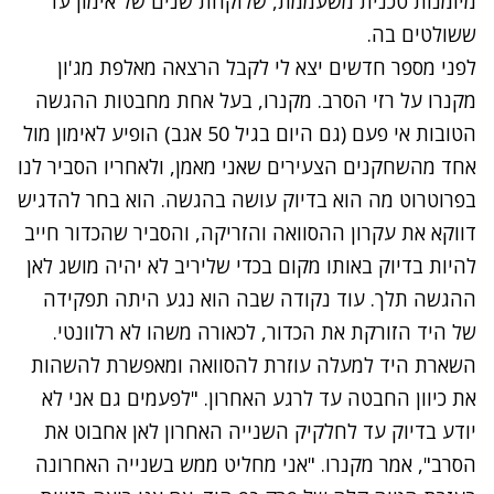
מיומנות טכנית משעממת, שלוקחת שנים של אימון עד
ששולטים בה.
לפני מספר חדשים יצא לי לקבל הרצאה מאלפת מג'ון
מקנרו על רזי הסרב. מקנרו, בעל אחת מחבטות ההגשה
הטובות אי פעם (גם היום בגיל 50 אגב) הופיע לאימון מול
אחד מהשחקנים הצעירים שאני מאמן, ולאחריו הסביר לנו
בפרוטרוט מה הוא בדיוק עושה בהגשה. הוא בחר להדגיש
דווקא את עקרון ההסוואה והזריקה, והסביר שהכדור חייב
להיות בדיוק באותו מקום בכדי שליריב לא יהיה מושג לאן
ההגשה תלך. עוד נקודה שבה הוא נגע היתה תפקידה
של היד הזורקת את הכדור, לכאורה משהו לא רלוונטי.
השארת היד למעלה עוזרת להסוואה ומאפשרת להשהות
את כיוון החבטה עד לרגע האחרון. "לפעמים גם אני לא
יודע בדיוק עד לחלקיק השנייה האחרון לאן אחבוט את
הסרב", אמר מקנרו. "אני מחליט ממש בשנייה האחרונה