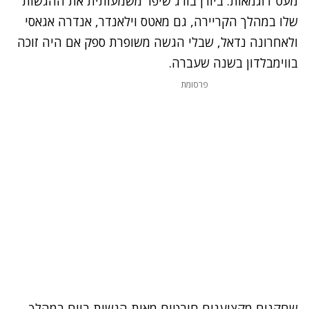
מעט דוגמאות. ביורן בורג שיפר משמעותית את ההגשות
שלו במהלך הקריירה, גם מאטס וילאנדר, אנדרה אגאסי
ולאחרונה נדאל, שבלי הגשה משופרת ספק אם היה זוכה
בווימבלדון בשנה שעברה.
פרסומת
שחקנים מקצוענים חובטים מאות הגשות ביום במהלך