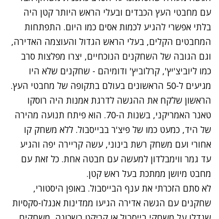
עם מחבטי העץ הכבדים ובעלי הראש היותר קטן היה
בלתי אפשרי להגיע לכמות אסים כמו היום. התפתחות
המחבטים הקלים, בעלי הראש הגדול והעוצמה האדירה,
וגם הגובה של השחקנים הנוכחיים, יצרו מפלצות סרב
כמו ליוביצ'יץ', קרלוביץ' ודומיהם - שחקנים שלא היו
מגיעים ל-50 הראשונים בעולם בתקופה של מחבטי העץ.
הראשון שלקח את ההגשה לדרגת אמנות היה רוסקו
טאנר האמריקני, בשנות ה-70. הוא פיתח תנועה מהירה
של היד, כמעט כמו של פיצ'ר בבייסבול. ללא משחק קו
אחורי ועם משחק רשת בינוני, עשה קריירה יפה והגיע
עד גמר ווימבלדון למעשה עם חבטה אחת. כל זאת עם
מחבט מיושן ממתכת בעל ראש קטן.
לא סתם הזכרתי את ענף הבייסבול. באופן היסטורי,
שחקנים עם הגשה אדירה הגיעו ממדינות אנגלו-סקסיות
שגדלו על משחקי בייסבול או קריקט בשכונה, משחקים