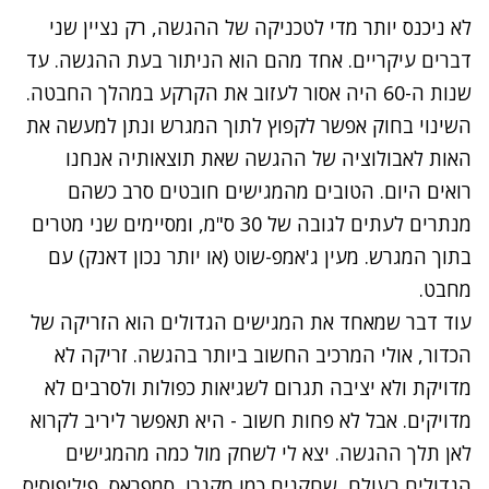
לא ניכנס יותר מדי לטכניקה של ההגשה, רק נציין שני
דברים עיקריים. אחד מהם הוא הניתור בעת ההגשה. עד
שנות ה-60 היה אסור לעזוב את הקרקע במהלך החבטה.
השינוי בחוק אפשר לקפוץ לתוך המגרש ונתן למעשה את
האות לאבולוציה של ההגשה שאת תוצאותיה אנחנו
רואים היום. הטובים מהמגישים חובטים סרב כשהם
מנתרים לעתים לגובה של 30 ס"מ, ומסיימים שני מטרים
בתוך המגרש. מעין ג'אמפ-שוט (או יותר נכון דאנק) עם
מחבט.
עוד דבר שמאחד את המגישים הגדולים הוא הזריקה של
הכדור, אולי המרכיב החשוב ביותר בהגשה. זריקה לא
מדויקת ולא יציבה תגרום לשגיאות כפולות ולסרבים לא
מדויקים. אבל לא פחות חשוב - היא תאפשר ליריב לקרוא
לאן תלך ההגשה. יצא לי לשחק מול כמה מהמגישים
הגדולים בעולם, שחקנים כמו מקנרו, סמפראס, פיליפוסיס