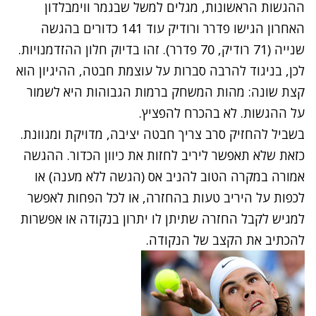
ההגשות הראשונות, מגלים למשל שבגמר ווימבלדון
האחרון הגישו פדרר ורודיק עוד 141 כדורים בהגשה
שנייה (71 רודיק, 70 פדרר). זהו בדיוק חלון ההזדמנויות.
לכן, בניגוד להרבה סברות על עוצמת חבטה, ההיגיון הוא
קצת שונה: מהות המשחק ברמות הגבוהות היא לשמור
על ההגשות. לא בהכרח להפציץ.
בשביל להחזיק סרב צריך חבטה יציבה, מדויקת ומגוונת.
כזאת שלא תאפשר ליריב לחזות את כיוון הכדור. ההגשה
אמורה במקרה הטוב להניב אס (הגשה ללא מענה) או
לכפות על היריב טעות בהחזרה, או לכל הפחות לאפשר
למגיש לקבל החזרה שתיתן לו יתרון בנקודה או אפשרות
להכתיב את הקצב של הנקודה.