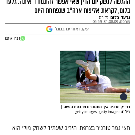
ההגשה לנשק יום הדין שאי אפשר להתמודד איתה. גלעד
בלום, לקראת אליפות ארה"ב שנפתחת היום
גלעד בלום
גלובס
פורסם:
31.08.09, 05:59
עקבו אחרינו בגוגל
דברו איתנו
רודיק מדגים איך מתגוננים מחבטת הגשה
|
צילום: getty images, getty images
חצי גמר טורניר בצרפת. היריב שעתיד לשחק מולי הוא