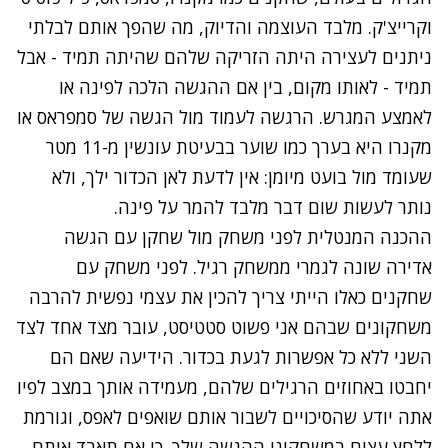
וקרייצ'ק. מלבד העוצמה והדיוק, מה שהפך אותם לבלתי
ניתנים לעצירה היתה הזריקה שלהם שהיתה תמיד - אבל
תמיד - לאותו מקום, בין אם ההגשה הלכה לפינה או
לאמצע המגרש. הרגשה לעמוד מול הגשה של סמפראס או
מקנרו היא בערך כמו שוער בבעיטת עונשין מ-11 מטר
שעומד מול בועט מיומן: אין לדעת לאן הכדור ילך, ולא
נותר לעשות שום דבר מלבד להמר על פינה.
ההכנה המנטלית לפני משחק מול שחקן עם הגשה
אדירה שונה לגמרי ממשחק רגיל. לפני משחק עם
שחקנים כאלו הייתי צריך להכין את עצמי נפשית להרבה
משחקונים שבהם אני פשוט סטטיסט, עובר מצד אחד לצד
השני ללא כל אפשרות לגעת בכדור. הידיעה שאם הם
יחבטו באחוזים הרגילים שלהם, מעמידה אותך במצב לפיו
אתה יודע שהסיכויים לשבור אותם שואפים לאפס, וגורמת
ללחץ עצום במשחקוני ההגשה שלך. כי אם תאבד אותם,