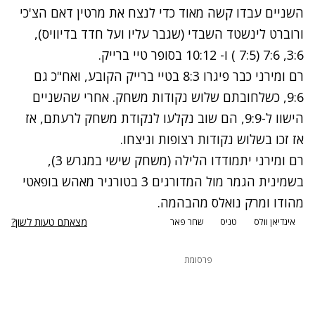
השניים עבדו קשה מאוד כדי לנצח את מרטין דאם הצ'כי
ורוברט לינשטד השבדי (שגבר עליו ועל חדד בדיוויס),
3:6, 7:6 (7:5 ) ו- 10:12 בסופר טיי ברייק.
רם ומירני כבר פיגרו 8:3 בטיי ברייק הקובע, ואח"כ גם
9:6, כשלחובתם שלוש נקודות משחק. אחרי שהשניים
הישוו ל-9:9, הם שוב נקלעו לנקודת משחק לרעתם, אז
אז זכו בשלוש נקודות רצופות וניצחו.
רם ומירני יתמודדו הלילה (משחק שישי במגרש 3),
בשמינית הגמר מול המדורגים 3 בטורניר מאהש בופאטי
מהודו ומרק נואלס מהבהמה.
מצאתם טעות לשון?
אינדיאן וולס
טניס
שחר פאר
פרסומת