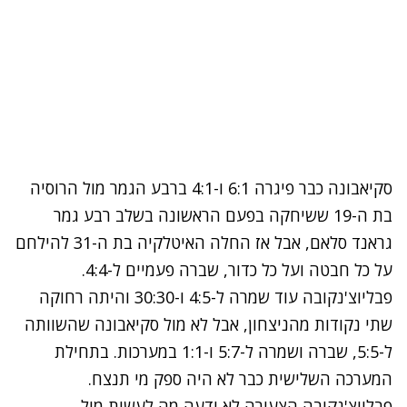
סקיאבונה כבר פיגרה 6:1 ו-4:1 ברבע הגמר מול הרוסיה
בת ה-19 ששיחקה בפעם הראשונה בשלב רבע גמר
גראנד סלאם, אבל אז החלה האיטלקיה בת ה-31 להילחם
על כל חבטה ועל כל כדור, שברה פעמיים ל-4:4.
פבליוצ'נקובה עוד שמרה ל-4:5 ו-30:30 והיתה רחוקה
שתי נקודות מהניצחון, אבל לא מול סקיאבונה שהשוותה
ל-5:5, שברה ושמרה ל-5:7 ו-1:1 במערכות. בתחילת
המערכה השלישית כבר לא היה ספק מי תנצח.
פבליוצ'נקובה הצעירה לא ידעה מה לעשות מול