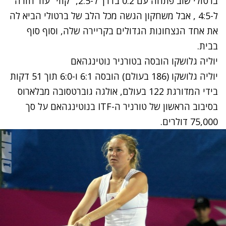
ברטולי שוב פתחה עם 0:2 בדרך ל-2:5, "קוזי" עוד חזרה
ל-4:5 , אבל משחקון הגשה מכל הלב של ברטולי הביא לה
את אחד הנצחונות הגדולים בקריירה שלה, וסוף סוף
בבית.
יוליה גלושקו הובסה בטורניר נוטינגהאם
יוליה גלושקו (186 בעולם) הובסה 6:1 ו-6:0 תוך 51 דקות
בידי המדורגת 122 בעולם, אולגה גוברטסובה מבלארוס
בסיבוב הראשון של טורניר ה-ITF בנוטינגהאם על סך
75,000 דולרים.