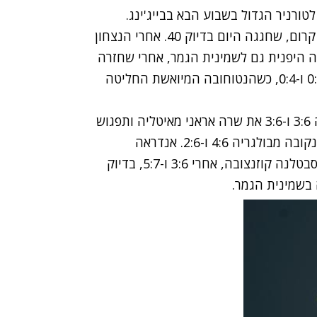
טורניר הגדול בשבוע הבא בבייג'ינג.
בינתיים, מי שעושה חייל בטורניר היא קימיקו דאטה קרום, שחגגה היום בדיוק 40. אחרי הנצחון
 היפנית גם לשמינית הגמר, אחרי שחזרה
מפיגור מערכה לניצחון על דניאלה הנטוחובה 6:2, 0:6 ו-0:4, כשהנטוחובה המיואשת החליטה
המדורגת 2 בטורניר ו-4 בעולם, ורה זבונרבה, ניצחה 3:6 ו-3:6 את שרה אראני מאיטליה ותפגוש
ברוברטה וינצ'י האטלקיה שניצחה את טסווטנה פירונקובה מבולגריה 4:6 ו-2:6. אנדראה
פטקוביץ' מגרמניה שלחה הביתה את המדורגת 10, סבטלנה קוזנצובה, אחרי 3:6 ו-5:7, בדיוק
 בשמינית הגמר.