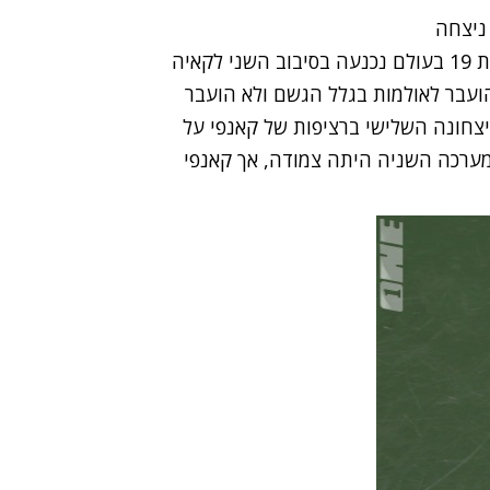
אכזבה לשחר פאר הבוקר בטוקיו. הישראלית המדורגת 19 בעולם נכנעה בסיבוב השני לקאיה
תי מערכות 3:6 ו-6:7. המשחק הועבר לאולמות בגלל הגשם ולא הועבר
יצחונה השלישי ברציפות של קאנפי על
ה במונטריאול. המערכה השניה היתה צמודה, אך קאנפי