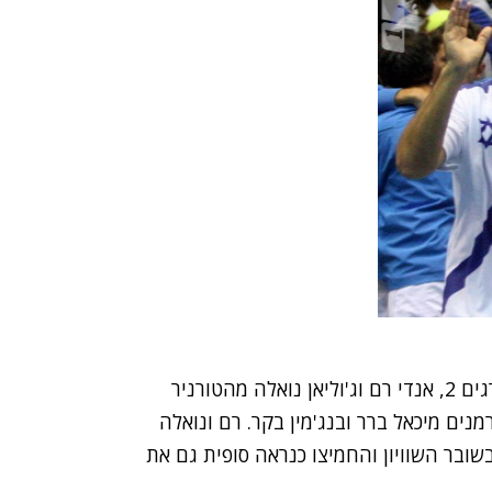
בסיומו של ערב משחקים ארוך בבנקוק, נפרדו המדורגים 2, אנדי רם וג'וליאן נואלה מהטורניר
שון כשנוצחו 7:5, 6:7 ו-11:9 ע"י הגרמנים מיכאל ברר ובנג'מין בקר. רם ונואלה
בר השוויון והחמיצו כנראה סופית גם את