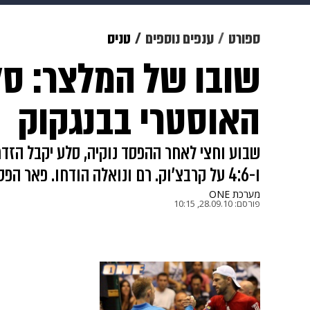
מוזיקה
תרבות
צבא וביטחון
ספורט
ענפים נוספים
טניס
שובו של המלצר: סל
דיגיטל
גאווה
ויוה
משפט
האוסטרי בבנגקוק
ו-4:6 על קרבצ'וק. רם ונואלה הודחו. פאר הפסידה לקאנפי והודחה מטוקיו
מערכת ONE
פורסם:
28.09.10, 10:15