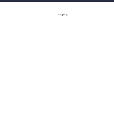
 הבית
אופנה
פרסומת