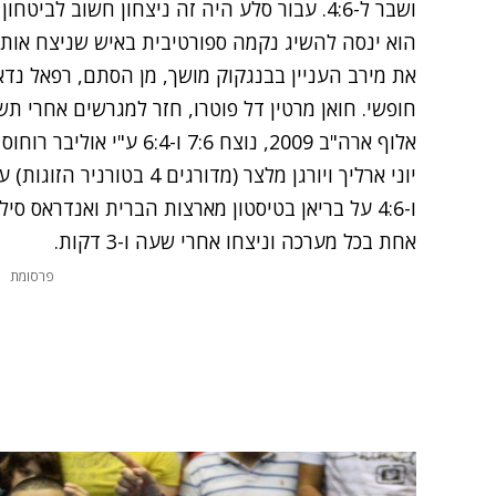
ושבר ל-4:6. עבור סלע היה זה ניצחון חשוב ל
הוא ינסה להשיג נקמה ספורטיבית באיש שניצח אותו
את מירב העניין בבנגקוק מושך, מן הסתם, רפאל נדא
חופשי. חואן מרטין דל פוטרו, חזר למגרשים אחרי תש
אלוף ארה"ב 2009, נוצח 7:6 ו-6:4 ע"י אוליבר רוחוס (78) מבלגיה.
ו-4:6 על בריאן בטיסטון מארצות הברית ואנדראס 
אחת בכל מערכה וניצחו אחרי שעה ו-3 דקות.
פרסומת