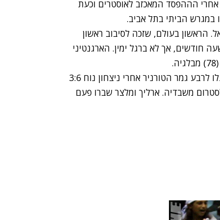
ביטחון אחרי הההפסד המאכזב לאוסטרים וכעת
 במגרש הביתי בתל אביב.
ל. הראשון בעולם, שזכה לסיבוב ראשון
עה חודשים, אך לא ברגל ימין. הארגנטיני
יוני ארליך ויורגן מלצר (מדורגים 4 בטורניר הזוגות) עלו לרבע גמר הטורניר אחרי ניצחון נוח 3:6
סילסטרום משבדיה. ארליך ומלצר שברו פעם