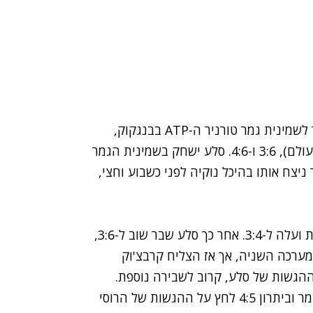
דודי סלע, המחבט הישראלי הבכיר (85), עלה הבוקר לשמינית גמר טורניר ה-ATP בבנגקוק,
לאחר שניצח את קונסטנטין קרבצ'וק מרוסיה (134 בעולם), 3:6 ו-4:6. סלע ישחק בשמינית הגמר
 המדורג 13 בעולם, שכזכור ניצח אותו בהיכל נוקיה לפני כשבוע וחצי,
סלע שבר את החבטות של הרוסי שעלה מן המוקדמות ועלה ל-3:4. אחר כך סלע שבר שוב ל-3:6,
לזכות במערכה הראשונה. הישראלי שבר ל-1:3 במערכה השניה, אך אז הצליח קרבצ'וק
הישראלי, שזכה לעידוד רב מהיציעים, יצא מהבור, שמר וביתרון 4:5 לחץ על ההגשות של הרוסי