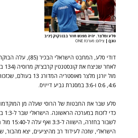
סלע ומלצר. יהיה מפגש חוזר בבנגקוק (יניב
גונן)
|
צילום: מערכת ONE
מול יורגן מלצר מאוסטריה
4:6, 0:6 ו-3:6 במסגרת גביע דייויס.
כדי 
לשבור בחזרה, הישווה ל-3:3 ואף עלה ל-15:40 מול ההגשות של סלע, קרוב לשבירה נוספת.