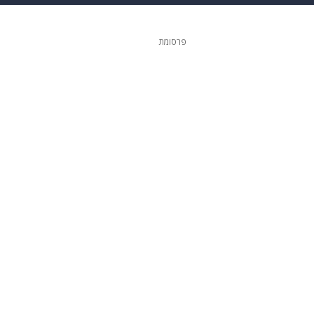
ופנה
דיגיטל
פרסומת