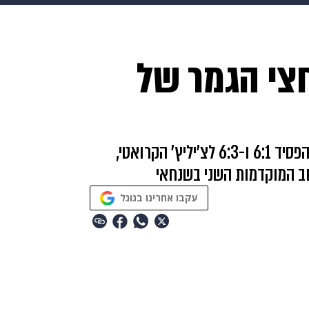
בריאות
HIX
ספורט
כסף
הורים
עיצוב הבית
א
צי הגמר של
שים
מתכונים
פרויקטים מיוחדים
המדורג שני בעולם זכה ב-4 משחקונים בלבד והפסיד 6:1 ו-6:3 לצ'יליץ' הקרואטי,
בוב המוקדמות השני בשנחאי
עקבו אחרינו בגוגל