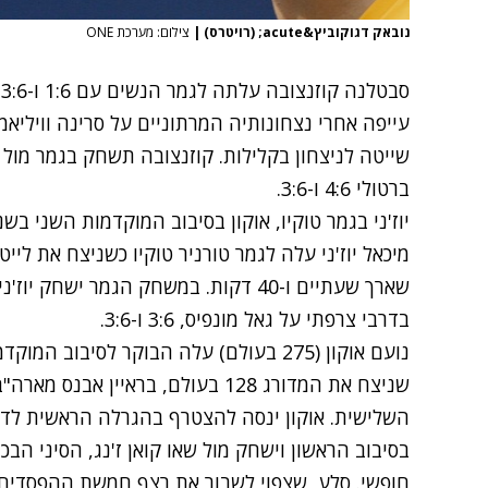
נובאק דגוקוביץ&acute; (רויטרס)
|
צילום: מערכת ONE
ס
עייפה אחרי נצחונותיה המרתוניים על סרינה וויליאמ
שייטה לניצחון בקלילות. קוזנצובה תשחק בגמר מול 
ברטולי 4:6 ו-3:6.
יוז'ני בגמר טוקיו, אוקון בסיבוב המוקדמות השני בשנ
שארך שעתיים ו-40 דקות. במשחק הגמר ישח
בדרבי צרפתי על גאל מונפיס, 3:6 ו-3:6.
נועם אוקון (275 בעולם) עלה הבוקר לסיב
השלישית. אוקון ינסה להצטרף בהגרלה הראשית לדו
חופשי. סלע, שצפוי לשבור את רצף חמשת ההפסדים 