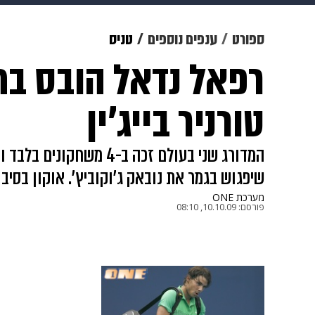
תרבות
צבא וביטחון
makoZ
ספורט
ענפים נוספים
טניס
רפאל נדאל הובס בח
גאווה
ויוה
משפט
תשעה חוד
טורניר בייג'ין
שיפגוש בגמר את נובאק ג'וקוביץ'. אוקון בסי
מערכת ONE
פורסם:
10.10.09, 08:10