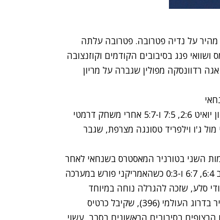
בטלנה קוזנצובה עלתה לגמר הנשים עם 1:6 ו-3:6 מהיר על נדיה פטרובה. פטרובה עלתה
ס ושוואי פנג בסיבובים הקודמים וקוזנצובה
אגה רדוונסקה מפולין שגברה על מריון
חאי
מיכאל יוז'ני עלה לגמר טורניר טוקיו כשניצח את לייטון יואיט 2:6, 7:5 ו-5:7 אחרי משחק דרמטי
ק יוז'ני מול ג'ו וילפריד טסונגה מצרפת, שגבר
וב המוקדמות השני בטורניר המאסטרס בשנחאי לאחר
שניצח את המדורג 128 בעולם, בראיין אבנס מארה"ב 6:4, 6:7 ו-0:3 כשהאמריקני פורש במערכה
די סלע, שזכה להגרלה נוחה במיוחד
בסיבוב הראשון וישחק מול שאו קואן ז'נג, הסיני הבכיר בדרוג העולמי (396), שקיבל כרטיס
הרצופים בסיבובים הראשונים בסבב, עשוי