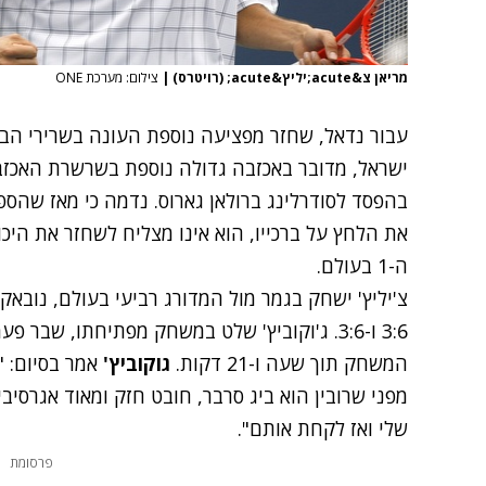
מריאן צ&acute;יליץ&acute; (רויטרס)
|
צילום: מערכת ONE
עבור נדאל, שחזר מפציעה נוספת העונה בשרירי הבט
בהפסד לסודרלינג ברולאן גארוס. נדמה כי מאז שהס
את הלחץ על ברכייו, הוא אינו מצליח לשחזר את היכ
ה-1 בעולם.
צ'יליץ' ישחק בגמר מול המדורג רביעי בעולם, נובאק 
3:6 ו-3:6. ג'וקוביץ' שלט במשחק מפתיחתו, שב
המשחק תוך שעה ו-21 דקות.
גוקוביץ'
אמר בסיום: 
מפני שרובין הוא ביג סרבר, חובט חזק ומאוד אגרסיבי.
שלי ואז לקחת אותם".
פרסומת