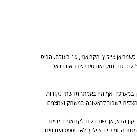
הפתעה גדולה נרשמה הבוקר (שבת) בטורניר בייג'ין כשמריאן צ'יליץ' הקרואטי, 15 בעולם, הביס
י בעולם, רפאל נדאל 1:6 ו-3:6. צ'יליץ' עם סרב חזק ואגרסיבי שבר את נדאל
לניצחון במערכה ואף היו באמתחתו שתי נקודות
 הצליח לשבור לראשונה במשחק וצמצמם
ל גם במשחקון הבא, אך שוב רעדו לקרואטי הידיים
נות החמישית צ'יליץ' לא פיספס ועם ווינר