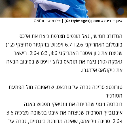
איבן דודיג לא מאמין (GettyImages)
|
צילום: מערכת ONE
המדורג חמישי, גאל מונפיס מצרפת ניצח את אלכס
בוגמלוב האמריקני 2:6 ו-6:7 ויפגוש בויקטור טרויצקי (12)
שניצח את ג'ון איסנר האמריקני 4:6, 6:3 ו-2:6. רישאר
גאסקה (10) ניצח את תומאס בלוצ'י ויפגוש בסיבוב הבאה
את ניקולאס אלמגרו.
טורונטו: סרינה גברה על גורגאס, שראפובה מול הפתעת
הטורניר
רוברטה וינצי שהדיחה את ווזניאקי תפגוש באנה
איבנוביץ' הסרבית שניצחה את איבט בנשובה מצ'כיה 3:6
ו-2:6. סרינה ויליאמס, שאינה מדורגת בינתיים, גברה על