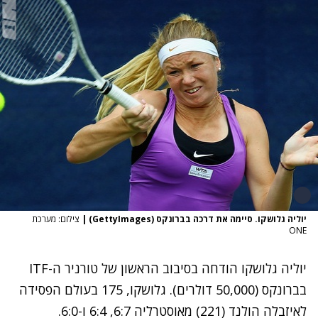
יוליה גלושקו. סיימה את דרכה בברונקס (GettyImages)
|
צילום: מערכת
ONE
יוליה גלושקו הודחה בסיבוב הראשון של טורניר ה-ITF
בברונקס (50,000 דולרים). גלושקו, 175 בעולם הפסידה
לאיזבלה הולנד (221) מאוסטרליה 6:7, 6:4 ו-6:0.