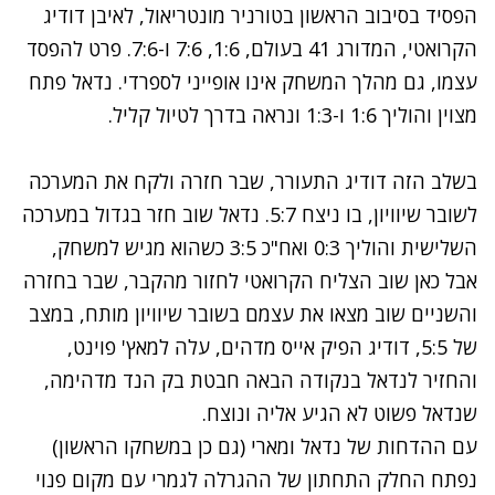
הפסיד בסיבוב הראשון בטורניר מונטריאול, לאיבן דודיג
הקרואטי, המדורג 41 בעולם, 1:6, 7:6 ו-7:6. פרט להפסד
עצמו, גם מהלך המשחק אינו אופייני לספרדי. נדאל פתח
מצוין והוליך 1:6 ו-1:3 ונראה בדרך לטיול קליל.
בשלב הזה דודיג התעורר, שבר חזרה ולקח את המערכה
לשובר שיוויון, בו ניצח 5:7. נדאל שוב חזר בגדול במערכה
השלישית והוליך 0:3 ואח"כ 3:5 כשהוא מגיש למשחק,
אבל כאן שוב הצליח הקרואטי לחזור מהקבר, שבר בחזרה
והשניים שוב מצאו את עצמם בשובר שיוויון מותח, במצב
של 5:5, דודיג הפיק אייס מדהים, עלה למאץ' פוינט,
והחזיר לנדאל בנקודה הבאה חבטת בק הנד מדהימה,
שנדאל פשוט לא הגיע אליה ונוצח.
עם ההדחות של נדאל ומארי (גם כן במשחקו הראשון)
נפתח החלק התחתון של ההגרלה לגמרי עם מקום פנוי