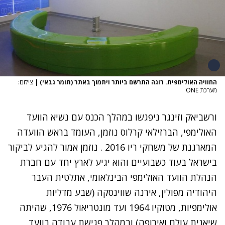
החוויה האולימפית. רוגה התרשם ביותר ויתמוך באתר (תומר גבאי)
|
צילום:
מערכת ONE
ורשביאק וזינגר ניפגשו במהלך הכנס עם נשיא הוועד
האולימפי, הברזילאי קרלוס נוזמן, העומד בראש הוועדה
המארגנת של משחקי ריו 2016 . נוזמן אמור להגיע לביקור
בישראל בעוד כשבועיים והוא יגיע לארץ יחד עם חברת
הנהלת הוועד האולימפי הבינלאומי, אתלטית העבר
היהודיה מפולין, אירנה שווינסקה (שבע מדליות
אולימפיות, מטוקיו 1964 ועד מונטריאול 1976, שהיתה
שיאנית עולם ואירופה) ובמהלך פגישת עבודה בוועד