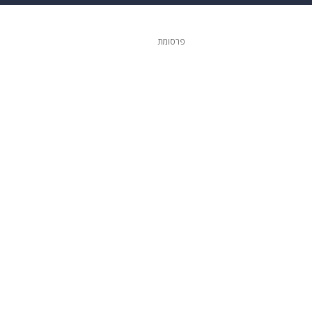
 הבית
אופנה
פרסומת