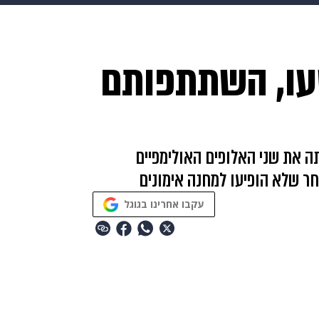
makoZ
בריאות
HIX
ספורט
כסף
הורים
עיצוב
עו, השתתפותם
תשעה חודשים
מתכונים
פרויקטים מיוחדים
 את שני האלופים האולימפיים
עקבו אחרינו בגוגל