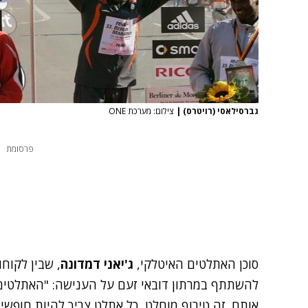
גברסילאסי (רויטרס)
|
צילום: מערכת ONE
פרסומת
סוכן האתלטים האיטלקי,
ג'יאני דמדונה
, שבין לקוח
להשתתף במרתון דובאי זעם על הענישה: "האתלטים 
אותם. זה טירוף מוחלט, כל אתלט צריך להיות חופשי