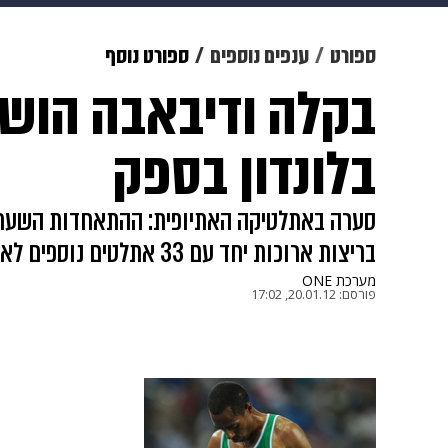
מוזיקה
תרבות
צבא וביטחון
ספורט
ענפים נוספים
ספורט נוסף
בקלה ודיבאבה הוש
דיגיטל
גאווה
ויוה
משפט
בלונדון בספק
סערה באתלטיקה האתיופית: ההתאחדות השעתה
בריצות ארוכות יחד עם 33 אתלטים נוספים לאחר שלא הופיעו למחנה אימונים
מערכת ONE
פורסם:
20.01.12, 17:02