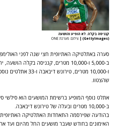
קנניסה בקלה. לא הופיע והושעה
(GettyImages)
|
צילום: מערכת ONE
סערה באתלטיקה האתיופית חצי שנה לפני האולימפיא
ו-10,000 מטרים, טירונ
שהצטוו.
אתלט נוסף המופיע ברשימת המושעים הוא סילשי סיהי
ב-10,000 מטרים ובעלה של טירונש דיבאבה.
בהודעה שפירסמה התאחדות האתלטיקה האתיופית ה
האימונים בחודש שעבר מושעים החל מהיום ועד אחר