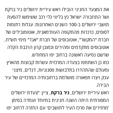
את המצעד החגיגי הובילו ראש עיריית ירושלים ניר ברקת
ושר התחבורה ישראל כץ בליווי כלי רכב ששימשו להסעת
תושבי ירושלים ב-100 השנים האחרונות: עגלות רתומות
לסוסים, כרכרות מהתקופה העות'מאנית, אוטומובילים של
חברת "המקשר", אוטובוסים של חברת "אגד" מימי תש"ח,
אוטובוסים מתקדמים ומהירים וכמובן קרון הרכבת הקלה
שרשם נסיעה ראשונה ברחוב יפו המחודש.
כמו כן השתתפו בצעדה המרכזית עשרות קבוצות מהארץ
ומעולם שהתהדרו בתלבושות ססגוניות, דגלים, מיצגי
ענק ויצרו תפאורה מושלמת ברחובותיה המרכזיים של עיר
הבירה.
ראש עיריית ירושלים,
ניר ברקת
, ציין: "צעדת ירושלים
המסורתית היתה השנה חגיגית במיוחד ועמדה בסימן
'מחזירים את מרכז העיר לתושבים' עם החזרה לרחוב יפו