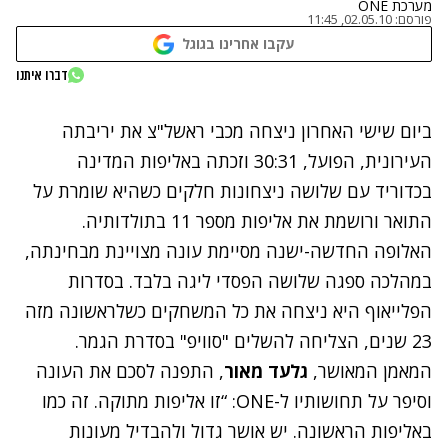
מערכת ONE
פורסם:
02.05.10, 11:45
עקבו אחרינו בגוגל
דברו איתנו
נתקלנו בבעיה
ביום שישי האחרון ניצחה מכבי ראשל"צ את יריבתה
נסה שוב
העירונית, הפועל, 30:31 וזכתה באליפות המדינה
בכדוריד עם שלושה ניצחונות חלקים כשהיא שומרת על
התואר ורושמת את אליפות מספר 11 בתולדותיה.
האלופה החדשה-ישנה מסיימת עונה מצויינת מבחינתה,
במהלכה ספגה שלושה הפסדי ליגה בלבד. בסדרות
הפלייאוף היא ניצחה את כל המשחקים כשלראשונה מזה
23 שנים, הצליחה להשלים "סוויפ" בסדרת הגמר.
המאמן המאושר,
גלעד מאור
, התפנה לסכם את העונה
וסיפר על תחושותיו ל-ONE: “זו אליפות מתוקה. זה כמו
באליפות הראשונה. יש אושר גדול ולהבדיל מעונות