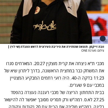
וובה זייקמן. תוצאה שהחזירה את היריבה העירונית לראש הטבלה (שי לוי)
|
צילום: מערכת ONE
מכבי ת"א ניצחה את קרית מוצקין 20:27. המארחים סגרו
את המשחק כבר במחצית הראשונה, בדרך ליתרון שיא של
11:23 בדקה ה-40. היה רועי רחמים המבקיע המצטיין
במכבי עם 9 שערים.
בבית התחתון: הריצה של מכבי רעננה נעצרה בהפסד
27:25 לא.ס. רמה"ש ורק תסריט מסובך יאפשר לה להישאר
בליגה. רמה"ש מוליכה את הבית עם 20 נקודות ונקודה