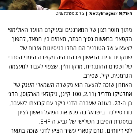
מארקוסן (GettyImages)
|
צילום: מערכת ONE
מתוך חוסר רצון של המארגנים ובעיקרם הוועד האולימפי
הקטארי בראשות נסיך הכתר, תאמים בין חמאד, להפוך
לצעצוע של הטורניר הם החלו בניסיונות אזרוח של
שחקנים זרים. הראשון שבהם היה מקשרה הימני הסרבי
של ושפרם ההונגרית, מרקו ווז'ין, שצפוי לעבור למעצמה
הגרמנית, קיל, שסירב.
האחרון שזכה להצעה הוא מקשרה השמאלי הענק של
אתלטיקו מדריד (2.11, 100 ק"ג), ניקולאי מארקוסן, הדני
בן ה-23. בעונה שעברה הדני ביקר עם קבוצתו לשעבר,
נורדסיילנד, בישראל בה פגש את הפועל ראשון לציון
במסגרת הסיבוב השלישי של גביע ה-EHF.
לפי דיווחים, גורם קטארי עשיר הציע לדני שזכה בתואר