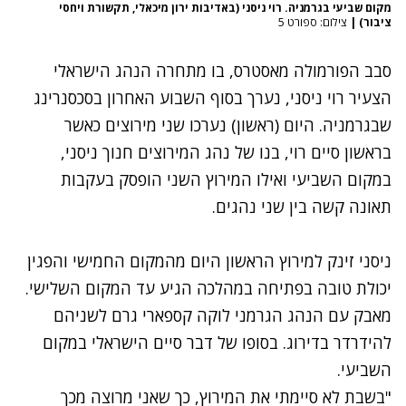
מקום שביעי בגרמניה. רוי ניסני (באדיבות ירון מיכאלי, תקשורת ויחסי
ציבור)
|
צילום: ספורט 5
סבב הפורמולה מאסטרס, בו מתחרה הנהג הישראלי
הצעיר רוי ניסני, נערך בסוף השבוע האחרון בסכסנרינג
שבגרמניה. היום (ראשון) נערכו שני מירוצים כאשר
בראשון סיים רוי, בנו של נהג המירוצים חנוך ניסני,
במקום השביעי ואילו המירוץ השני הופסק בעקבות
תאונה קשה בין שני נהגים.
ניסני זינק למירוץ הראשון היום מהמקום החמישי והפגין
יכולת טובה בפתיחה במהלכה הגיע עד המקום השלישי.
מאבק עם הנהג הגרמני לוקה קספארי גרם לשניהם
להידרדר בדירוג. בסופו של דבר סיים הישראלי במקום
השביעי.
"בשבת לא סיימתי את המירוץ, כך שאני מרוצה מכך