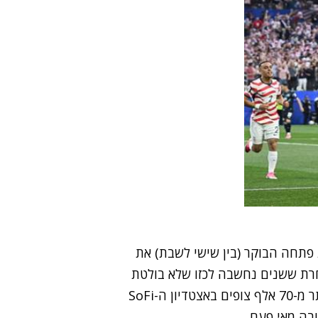
פתחה הבוקר (בין שישי לשבת) את
ל 1:4 על פרגוואי. הנבחרת ששנים נחשבה לכזו שלא בולטת
בתחום הכדורגל, רשמה היום תצוגת תכלית - עם יותר מ-70 אלף צופים באצטדיון ה-SoFi
בה מאי פעם.