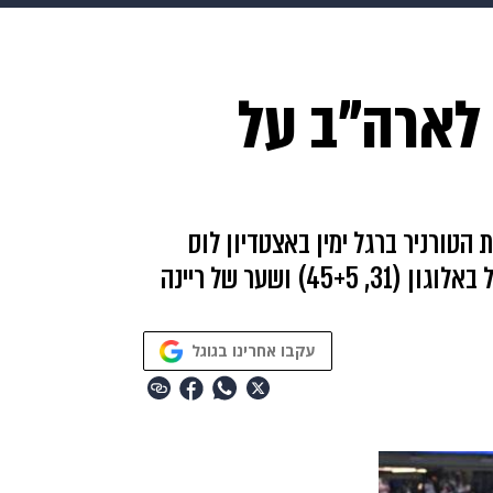
makoZ
בריאות
HIX
ספורט
כסף
הורים
עיצוב
חלום אמריקאי: 1:4 לארה"ב על
תשעה חודשים
מתכונים
פרויקטים מיוחדים
טורניר ברגל ימין באצטדיון לוס
אנג`לס הודות לעצמי של בובדילה (7), צמד של באלוגון (31, 45+5) ושער של ריינה
עקבו אחרינו בגוגל