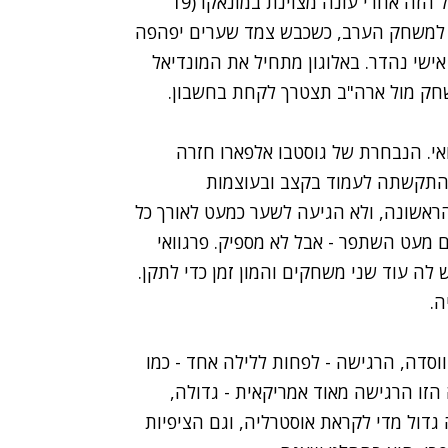
בלונדון, חיפש את עצמו לא מעט, אבל הגיע למונדיאל הזה אחרי עונה מצוינת במונאקו (19
ביא גם למשחק הערב, כשכבש צמד שערים יפהפה
אישי נהדר. באלוגון מתחיל את המונדיאל
שחק מול ארה"ב תצטרך לקחת בחשבון.
אי. הנבחרת של גוסטבו אלפארו חזרה
ע הראשון התקשתה לעמוד בקצב ובעוצמות
הראשונה, ולא הגיעה לשער כמעט לאורך כל
ם מעט השתפר - אבל לא מספיק. פרגוואי
לה עוד שני משחקים והמון זמן כדי לתקן.
ה.
שבעוד חודש תחגוג 250 שנה להיווסדה, הרגישה - לפחות ללילה אחד - כמו
זו הרגישה מאוד אמריקאית - גדולה,
גדול מדי לקראת אוסטרליה, וגם הציפיות