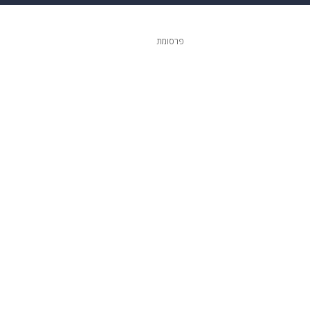
 הבית
אופנה
פרסומת