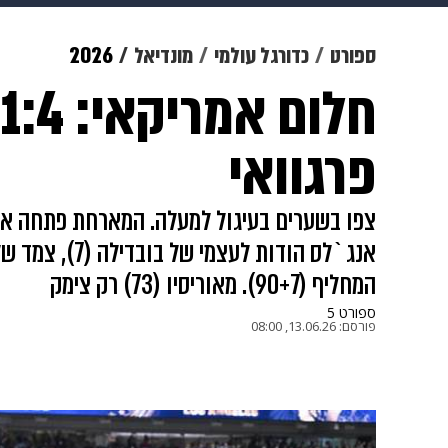
מוזיקה
תרבות
צבא וביטחון
ספורט
כדורגל עולמי
מונדיאל
2026
דיגיטל
גאווה
ויוה
משפט
פרגוואי
צפו בשערים בעיגול למעלה. המארחת פתחה את ה
המחליף (90+7). מאוריסיו (73) רק צימק
ספורט 5
פורסם:
13.06.26, 08:00