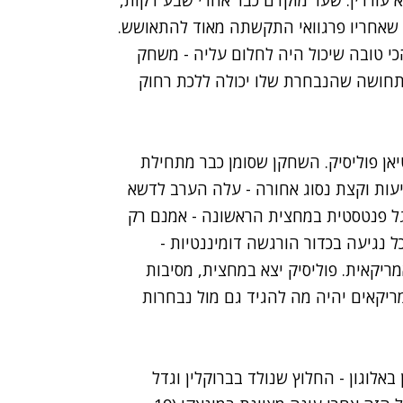
 עוררין. שער מוקדם כבר אחרי שבע דקות,
ארין באלוגון קבעו 0:3 בהפסקה - שאחריו פרגוואי התקשתה מאוד להתאושש.
הכי טובה שיכול היה לחלום עליה - משחק
ותחושה שהנבחרת שלו יכולה ללכת רחוק
יאן פוליסיק. השחקן שסומן כבר מתחילת
עות וקצת נסוג אחורה - עלה הערב לדשא
ורגל פנטסטית במחצית הראשונה - אמנם רק
 נגיעה בכדור הורגשה דומיננטיות -
יקאית. פוליסיק יצא במחצית, מסיבות
מריקאים יהיה מה להגיד גם מול נבחרות
אלוגון - החלוץ שנולד בברוקלין וגדל