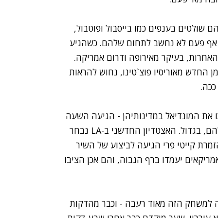
ם שולטים בענפים כמו בייסבול ופוטבול,
ל אף פעם לא נחשב לתחום שלהם. כשהגיע
אחרות, בעיקר מאירופה ודרום אמריקה.
 החדש מאוריסיו פוצ`טינו, נחוש להראות
ככה.
 את המונדיאל במדינותיהן - הגיעה השעה
של ארצות הברית לעשות את זה, כמיטב המסורת שלהם, בגדול. האצטדיון החדשני ב-LA נבחר
הזמרת קייטי פרי הגיעה לביצוע של השיר
 שהאמריקאים יעמדו ברף הגבוה, והם אכן הציבו
 למשחק הזה מאוד רעבה - וכבר מהדקות