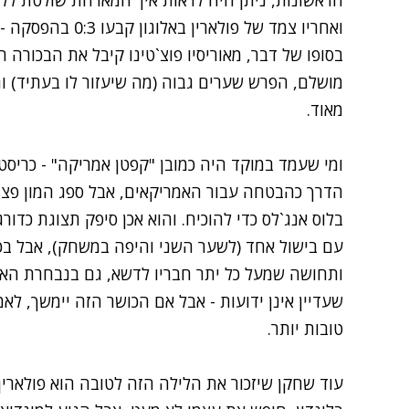
הראשונות, ניתן היה לראות איך המארחת שולטת ללא
ואחריו צמד של פול
בסופו של דבר, מאוריסיו פוצ`טינו קיבל את הבכורה 
מושלם, הפרש שערים גבוה (מה שיעזור לו בעתיד) 
מאוד.
ומי שעמד במוקד היה כמובן "קפטן אמריקה" - כריסט
הדרך כהבטחה עבור האמריקאים, אבל ספג המון פצי
בלוס אנג`לס כדי להוכיח. והוא אכן סיפק תצוגת כד
עם בישול אחד (לשער השני והיפה במשחק), אבל בכל
ותחושה שמעל כל יתר חבריו לדשא, גם בנבחרת האמר
שעדיין אינן ידועות - אבל אם הכושר הזה יימשך, לא
טובות יותר.
עוד שחקן שיזכור את הלילה הזה לטובה הוא פולארין ב