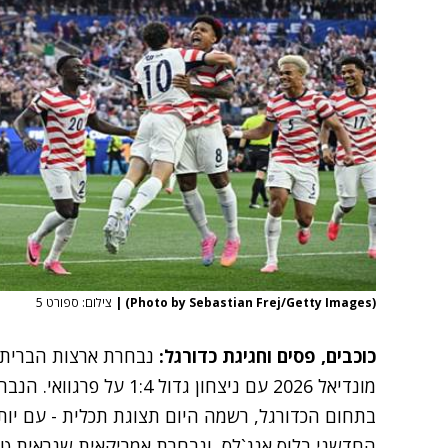
(Photo by Sebastian Frej/Getty Images)
|
צילום: ספורט 5
כוכבים, פסים וחגיגת כדורגל:
נבחרת ארצות הברית 
מונדיאל 2026 עם ניצחון גדו
החדשני בלוס אנג`לס, ונבחרת אמריקאית שנראית טו