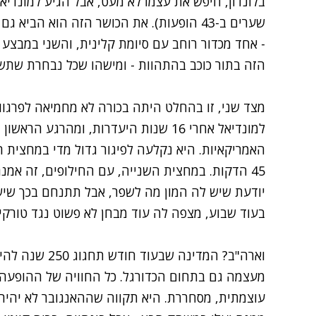
שערים ב-43 הופעות). את הכושר הזה הוא ה
- אחד מכדור רוחב עם סיומת קלינית, והשני במבצע 
הזה בתור כוכב בהתהוות - ומישהו שכל נבחרת שת
מצד שני, זו בהחלט היתה בכורה לא מחמיאה לפרגוו
למונדיאל אחרי 16 שנות היעדרות, ומהרג
האמריקאיות. היא נקלעה לפיגור גדול מדי במחצית 
45 הדקות. במחצית השנייה, עם החילופים, זה אמנ
יודעת שיש לה המון מה לשפר, אבל תתנחם בכך שיש 
בעוד שבוע, מצפה לה עוד מבחן לא פשוט נגד טורקי
וארה"ב? המדינה 
מעצמה גם בתחום הכדורגל. כל החוויה של ההופעה ה
עוצמתית, מסחררת. היא תקווה שההאנגובר לא יהיה 