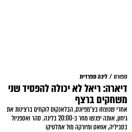
ספורט
ליגה ספרדית
דיארה: ריאל לא יכולה להפסיד שני
משחקים ברצף
אחרי שנוצחו בצ'מפיונס, הבלאנקוס לוקחים ברצינות את
גיחון, אותה יפגשו מחר ב-20:00 בליגה. סהר ואספניול
בסביליה, אוואט ומיורקה מול אתלטיקו