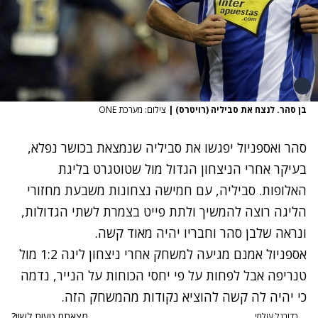
בן סהר. לנצח את סביליה (רויטרס)
|
צילום: מערכת ONE
סהר ואספניול יפגשו את סביליה שנמצאת בכושר נפלא,
בעיקר אחרי הניצחון הגדול מול שטוטגרט בליגת
האלופות. סביליה, עם חמישה נצחונות משבעת מחזורי
הליגה רוצה להמשיך ולתת פייט בצמרת לשתי הגדולות,
ונראה שלבן סהר וחבריו יהיה מאוד קשה.
אספניול אמנם מגיעה למשחק אחרי ניצחון ליגה 1:2 מול
טנריפה אבל לפחות על פי יחסי הכוחות על הנייר, נדמה
כי יהיה לה קשה להוציא נקודות מהמשחק הזה.
מצאתם טעות לשון?
כדורגל עולמי