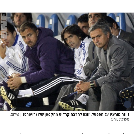
ז´וזה מוריניו על הספסל. זוכה להרבה קרדיט מהקפטן שלו (רויטרס)
|
צילום:
מערכת ONE