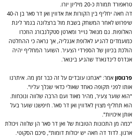
טראפורד תמורת כ-20 מיליון יורו.
דה חאה יחליף בין הקורות את אדווין ואן דר סאר בן ה-40
שיפרוש לאחר המשחק בשבת מול ברצלונה בגמר ליגת
האלופות. גם מנואל נוייר ומארטן סטקלנבורג הוזכרו
כמועמדים להגיע לאלופת אנגליה, אך נראה כי ההחלטה
הולכת בכיוון של הספרדי הצעיר. השוער המחליף יהיה
אנדרס לינדגארד שהגיע בינואר.
פרגוסון
אמר: "אנחנו עובדים על זה כבר זמן מה. איתרנו
אותו לפני תקופה כאחד שאולי כדאי שנלך עליו".
"הוא שוער צעיר, מהיר מאוד ועם הרבה שלווה ונוכחות.
הוא תחליף מצוין לאדווין ואן דר סאר. חיפשנו שוער בעל
אותן איכויות".
"כמה מן התכונות הטובות של ואן דר סאר הן שלווה ויכולת
ארגון. לדוד דה חאה יש יכולות דומות", סיכם הסקוטי.