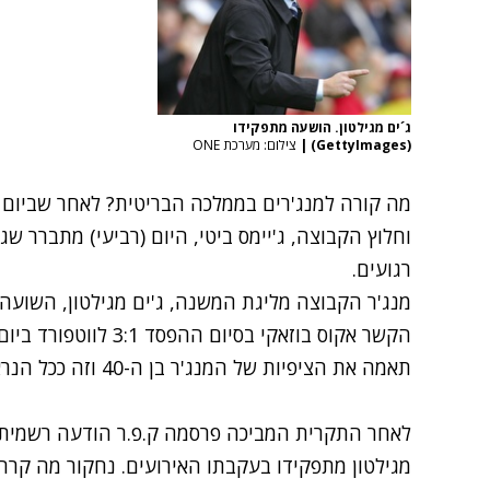
ג´ים מגילטון. הושעה מתפקידו
(GettyImages)
|
צילום: מערכת ONE
מה קורה למנג'רים בממלכה הבריטית? לאחר שביום ש
וחלוץ הקבוצה, ג'יימס ביטי, היום (רביעי) מתברר שגם
רגועים.
מנג'ר הקבוצה מליגת המשנה, ג'ים מגילטון, השוע
הקשר אקוס בוזאקי בסיום
תאמה את הציפיות של המנג'ר בן ה-40 וזה ככל הנראה החליט "ללמד אותו לקח".
לאחר התקרית המביכה פרסמה ק.פ.ר הודעה רשמית: 
מגילטון מתפקידו בעקבתו האירועים. נחקור מה קרה