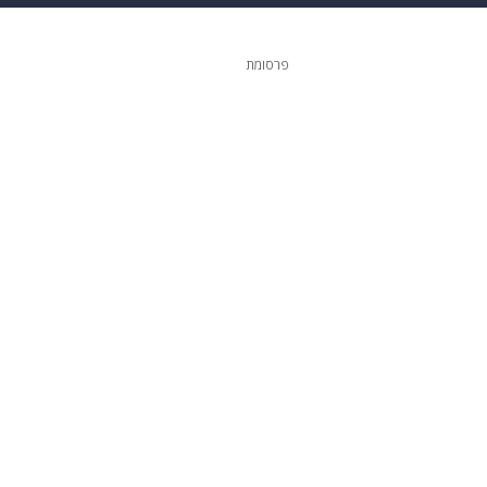
ופנה
דיגיטל
פרסומת