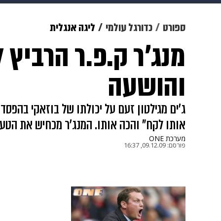
תרבות
צבא וביטחון
makoZ
ספורט
כדורגל עולמי
ליגה אנגלית
מנג'ר ק.פ.ר הרביץ
גאווה
ויוה
משפט
תשעה חוד
והושעה
ג'ים מגילטון זעם על יכולתו של בוזאקי בהפסד
אותו לקח" והכה אותו. המנג'ר מכחיש את הטענ
מערכת ONE
פורסם:
09.12.09, 16:37