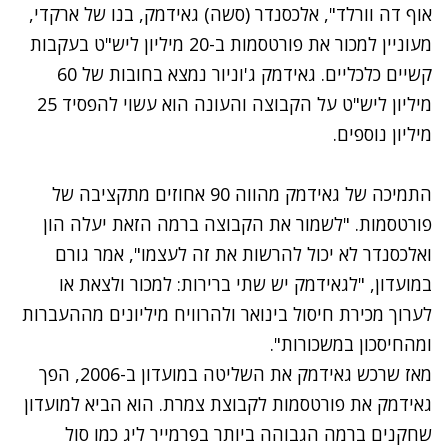
אוף דה וורלד", אלכסנדר (סשה) גאידמק, בנו של ארקדי,
מעוניין למכור את פורטסמות ב-20 מיליון ליש"ט בעקבות
קשיים כלכליים. גאידמק ג'וניור נמצא בחובות של 60
מיליון ליש"ט על הקבוצה והעונה הוא עשוי להפסיד 25
מיליון נוספים.
התמיכה של גאידמק מהווה 90 אחוזים מתקציבה של
פורטסמות. "לשמור את הקבוצה ברמה הזאת יעלה הון
ואלכסנדר לא יכול להרשות את זה לעצמו", אמר גורם
במועדון, "לגאידמק יש שתי ברירות: למכור ולצאת או
לערוך מכירת חיסול בינואר ולהרוויח מיליונים מההעברות
ומהחיסכון במשכורות".
מאז שרכש גאידמק את השליטה במועדון ב-2006, הפך
גאידמק את פורטסמות לקבוצת צמרת. הוא הביא למועדון
שחקנים ברמה הגבוהה ביותר בפרמייר ליג כמו סול