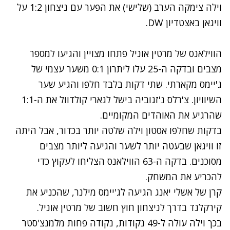
וילה צימקה הערב (שלישי) את הפער עם ניצחון 1:2 על
וויגאן באצטדיון DW.
הווילאנס של מרטין אוניל פתחו מצויין והגיעו למספר
מצבים ובדקה ה-25 עלו ליתרון 0:1 משער עצמי של
ג'יימס מקארתי. שתי דקות בלבד חלפו והגיע שער
השיוויון. צ'רלס נ'זגוביה בישל לגארי קולדוול את ה-1:1
שהרגיע את האוהדים המקומיים.
בדקות שחלפו אסטון וילה שלטה יותר בכדור, אבל היתה
זו וויגאן שבעטה יותר לשער והגיעה ליותר מצבים
מסוכנים. בדקה ה-63 הווילאנס הצליחו לעקוץ כדי
להכריע את המשחק.
קרן של אשלי יאנג הגיעה לג'יימס מילנר, שהכניע את
קירקלנד בדרך לניצחון חוץ חשוב של מרטין אוניל.
בכך וילה עולה ל-49 נקודות, נקודה פחות מלמנצ'סטר