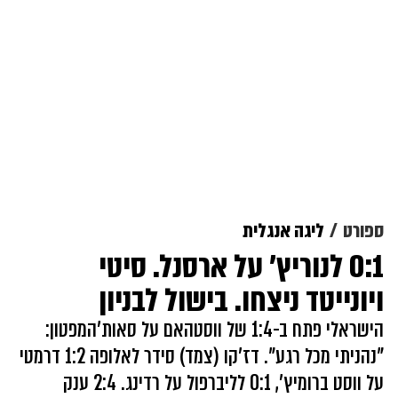
ספורט
ליגה אנגלית
0:1 לנוריץ' על ארסנל. סיטי
ויונייטד ניצחו. בישול לבניון
הישראלי פתח ב-1:4 של ווסטהאם על סאות'המפטון:
"נהניתי מכל רגע". דז'קו (צמד) סידר לאלופה 1:2 דרמטי
על ווסט ברומיץ', 0:1 לליברפול על רדינג. 2:4 ענק