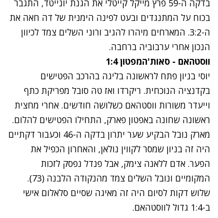
בדקה ה-59 פרץ מייקל קייטלי את הגנת יונייטד, התגבר
בכוח על המתנגדים ובעט לפינה הימנית של דה חאה את
ה-3:2. המארחים מיהרו להגיב ורוני השלים צמד לכיוון
הנכון אחרי ערבוביה ברחבה.
ווסטהאם - סאות'המפטון 1:4
יוסי בניון פתח לראשונה בליגה בהרכב הפטישים
בקדנציה הנוכחית. ריקרדו ואז טה סובל מפריקת כתף
וייעדר משורות ווסטהאם כשלושה חודשים. אחרי מחצית
ראשונה שחונה באפטון פארק, התחילו הפטישים להלום.
מארק נובל הבקיע שער יתרון בדקה ה-46 וכעבור דקתיים
היה זה בניון שמסר לקווין נולאן, והאחרון הכפיל את
הפער. אדם ללאנה צימק, אבל פנדל נפסק לזכות
המקומיים ונובל השלים צמד מהנקודה הלבנה (73).
שלוש דקות לסיום היה זה מאיגה שסיים סלאלום אישי
ב-1:4 גדול לווסטהאם.