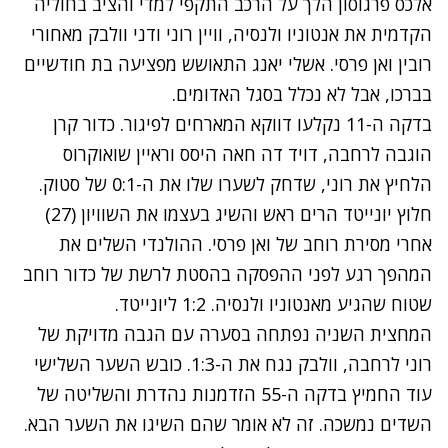
אלכס פרגוסון הלך על הרכב התקפי למדי והציב בחוליה
הקדמית את אנטוניו ולנסיה, וויין רוני ודני וולבק מאחורי
רובין ואן פרסי. אשלי יאנג התאושש מפציעה בת חודשיים
בברכו, אבל לא נכלל בסגל האדומים.
בדקה ה-11 נקלעו דווקא המארחים לפיגור. כדור קרן
הוגבה לרחבה, דויד דה חאה היסס וראיין שואוקרוס
הלחיץ את רוני, שדחק לשערו שלו את ה-0:1 של סטוק.
חלוץ יונייטד הרים ראש והשיג בעצמו את השוויון (27)
אחרי מסירת רוחב של ואן פרסי. ההולנדי השלים את
המהפך רגע לפני ההפסקה בהסטת לרשת של כדור רוחב
שטוח שהגיע מאנטוניו ולנסיה. 1:2 ליונייטד.
המחצית השניה נפתחה בסערה עם הגבה מדויקת של
רוני לרחבה, וולבק נגח את ה-1:3. כובש השער השלישי
עוד החמיץ בדקה ה-55 הזדמנות נהדרת והשליטה של
השדים נמשכה. זה לא אומר שהם השיגו את השער הבא.