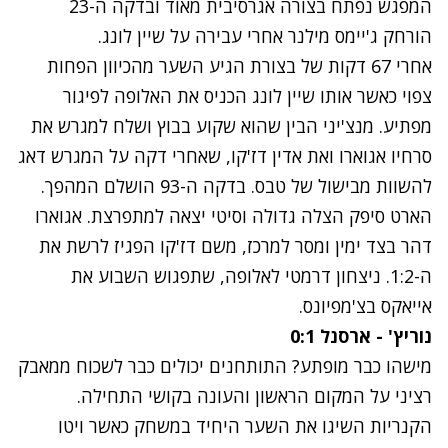
המפגש נפתח בצורה אגרסיבית מאוד ובדקה ה-23
הורחק ג'יימס מילנר אחרי עבירה על שיין לונג.
אחרי 67 דקות של בצורת הגיע השער מהכיוון הפחות
צפוי כאשר אותו שיין לונג הכניס את האלופה לפיגור
מפתיע. מנצ'יני הבין שהוא שקוע בבוץ ושלח למגרש את
סרחיו אגוארו ואת אדין דז'קו, שאחרי דקה על המגרש דאג
להשוות מבישול של טבס. בדקה ה-93 הושלם המהפך.
הארט סיפק הצלה גדולה וסיטי יצאה למתפרצת. אגוארו
דהר בצד ימין ומסר למרכז, משם דז'קו הפגיז לרשת את
ה-1:2. ניצחון דרמטי לאלופה, שתפגוש השבוע את
אייאקס בצ'מפיונס.
נוריץ' - ארסנל 0:1
מישהו כבר מופתע? התותחנים יכולים כבר לשכוח ממאבק
רציני על המקום הראשון והעונה בקושי התחילה.
הקנריות השיגו את השער היחיד במשחק כאשר ויטו