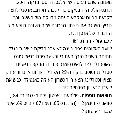
מאנונה שמט בעיטה של אלכסנדר טטי בדקה ה-20,
וגרנט הולט היה במקום כדי לכבוש מקרוב. ארסנל לחצה
לקראת הסיום אבל לא הייתה מדויקת מול השער, וכך
נוריץ' השיגה את ניצחון הבכורה שלה העונה דווקא מול
החבורה של ארסן ונגר.
ליברפול - רדינג 0:1
שוער האדומים פפה ריינה לא עבר בדיקת כשירות בגלל
מתיחה בשריר הירך האחורי ובשער פתח בראד ג'ונס
האוסטרלי. לצד לואיס סוארס פתחו בהתקפה ראקים
סטרלינג וסוסו. בדקה ה-29 השחיל האורוגוואי כדור עומק
מצוין וסטרלינג הצעיר, הכשרון העולה באנפילד, כבש את
שערו הראשון בפרמייר-ליג.
תוצאות נוספות:
פולהאם - אסטון וילה 0:1 (ביירד 84),
סוואנזי - וויגאן 1:2 (הרננדס 65, מיצ'ו 67 / בויס 69. איתי
שכטר לא שותף).