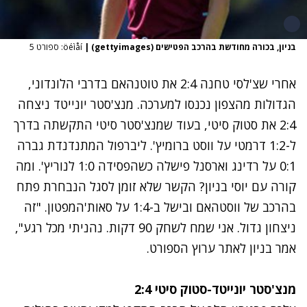
בניון, בכורה מחודשת בהרכב הפטישים (gettyimages)
|
öéìåí: ספורט 5
אחרי שצ'לסי טחנה 2:4 את טוטנהאם בדרבי הלונדוני,
הגדולות מהצפון נכנסו למערכה. מנצ'סטר יונייטד ניצחה
2:4 את סטוק סיטי, בעוד שמנצ'סטר סיטי התקשתה בדרך
ל-1:2 דרמטי על ווסט ברומיץ'. ליברפול המתנדנדת גברה
0:1 על רדינג וארסנל פישלה כשהפסידה 1:0 לנוריץ'. ומה
קורה עם יוסי בניון? הקשר שלא זומן לסגל הנבחרת פתח
בהרכב של ווסטהאם ובישל ב-1:4 על סאות'המפטון. "זה
ניצחון גדול. אני שמח לשחק 90 דקות. נהניתי מכל רגע",
אמר בניון לאתר ערוץ הספורט.
מנצ'סטר יונייטד-סטוק סיטי 2:4