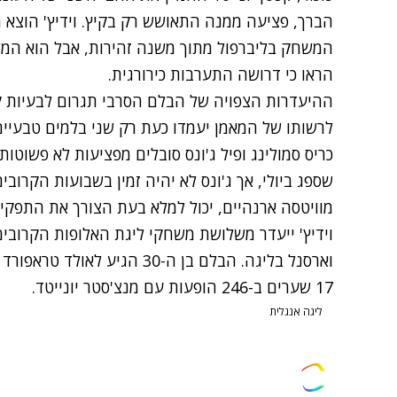
הברך, פציעה ממנה התאושש רק בקיץ. וידיץ' הוצא
המשחק בליברפול מתוך משנה זהירות, אבל הוא המש
הראו כי דרושה התערבות כירורגית.
ההיעדרות הצפויה של הבלם הסרבי תגרום לבעיות ק
לרשותו של המאמן יעמדו כעת רק שני בלמים טבעיים - ר
כריס סמולינג ופיל ג'ונס סובלים מפציעות לא פשוטות
שספג ביולי, אך ג'ונס לא יהיה זמין בשבועות הקרוב
מוויטסה ארנהיים, יכול למלא בעת הצורך את התפקי
וידיץ' ייעדר משלושת משחקי ליגת האלופות הקרובים
17 שערים ב-246 הופעות עם מנצ'סטר יונייטד.
ליגה אנגלית
צרו קשר
פרסמו אצלנו
זמני היום
הסד