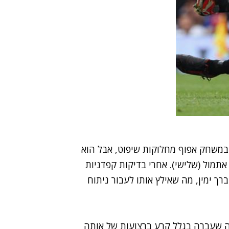
כס פרגוסון אמנם גבר ביום ראשון על ליברפול 1:2 במשחק אפוף מחלוקות שיפוט, אבל הוא
תמול (שלישי). אחרי בדיקות קפדניות
רך ימין, מה שאילץ אותו לעבור ניתוח
נה שעברה בגלל קרע ברצועות של אותה