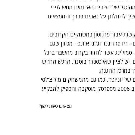
 מהסגל של השדים האדומים ממש לפני
יך להתלונן על כאבים בברך והממצאים
שות עבור פרגוסון במשחקים הקרובים.
יו פרדיננד וג'וני אוונס - מכיוון שגם
. סמולינג עשוי לחזור בקרוב מהשבר ברגל
ים. יש לציין שאלכסנדר בוטנר, הרכש החדש
ד במרכז ההגנה.
 של יונייטד, כמו גם מהמשחקים מול צ'לסי
וארסנל בליגה. הבלם בן ה-30 הגיע לאולד טראפורד ב-2006 מספרטק מוסקבה והספיק להבקיע
מצאתם טעות לשון?
רי נגישות
תנאי השימוש
מדיניות הפרטיות
פרסום ממומן באתר