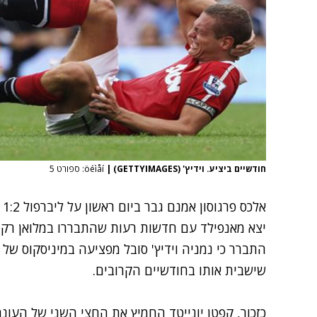
חודשיים ביציע. וידיץ' (GETTYIMAGES)
|
öéìåí: ספורט 5
אל
יצא מאנפילד עם חדשות רעות שהתבררו במלואן רק א
התברר כי נמניה וידיץ' סובל מפציעה במיניסקוס של ב
שישבית אותו בחודשיים הקרובים.
כזכור, קפטן יונייטד החמיץ את החצי השני של העו