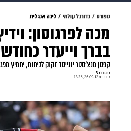
תרבות
צבא וביטחון
makoZ
ספורט
כדורגל עולמי
ליגה אנגלית
מכה לפרגוסון: וידי
גאווה
ויוה
משפט
תשעה חוד
בברך וייעדר כחודשי
קפטן מנצ'סטר יונייטד זקוק לניתוח, יחמיץ מפג
ספורט 5
פורסם:
26.09.12, 18:36