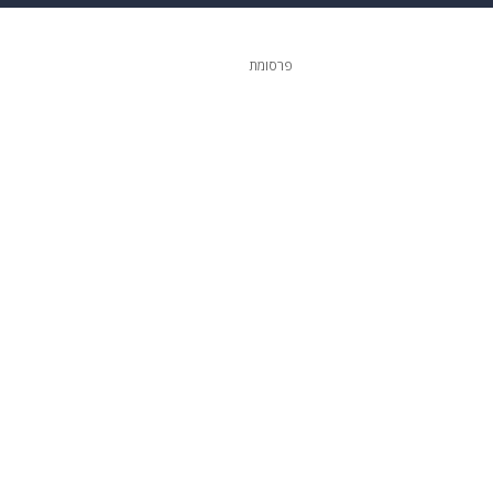
ופנה
דיגיטל
פרסומת