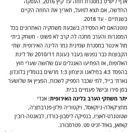
אלף ליש"ט במסגרת חוזה עד קיץ 2016. העסקה
החדשה, אם תצא לפועל, תאריך את החוזה הקיים
בשנתיים - עד 2018.
טוטנהאם לא הפסידה בשבעת משחקיה האחרונים בכל
המסגרות והערב מחכה לה קרב לא פשוט - משחק ביתי
מול אינטר במסגרת שמינית גמר הליגה האירופית. שתי
הקבוצות כבר נפגשו בעבר בעונת 2010/11 של ליגת
האלופות, אז הפתיעו האנגלים עם שלושה שערי חוץ
בהפסד 4:3 במילאנו וניצחון 1:3 מרשים בגומלין בלונדון.
גארת' בייל, למי שכבר הספיק לשכוח, הפציץ אז שלושער
בסן סירו ובישל פעמיים בבית.
יתר משחקי הערב בליגה האירופית:
אנז'י
מחצ'קאלה-ניוקאסל, ויקטוריה פלזן-פנרבחצ'ה,
שטוטגרט-לאציו, בנפיקה ליסבון-בורדו, לבאנטה-רובין
קאזאן, באזל-זניט סט. פטרסבורג.