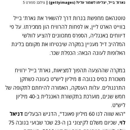
גארת' בייל, יצליחו לשמור עליו? (gettyimages)
|
צילום: ספורט 5
טוטנהאם מחפשת בנרות דרך להשאיר את גארת' בייל
בווייט הארט ליין, או לפחות להרוויח הון ממכירתו. על פי
דיווחים באנגליה, הספרס מתכוונים להציע לוולשי
המלהיב דיל מעניין במקרה שיבטיחו את מקומם בליגת
האלופות לעונה הבאה: הכפלת שכר.
במקרה שההצעה תהפוך למציאות, גארת' בייל ירוויח
משכורת בסיס בגובה 8 מיליון ליש"ט בעונה כשחקן
התרנגולים. עלות העסקה, האמורה להיחתם לתקופה של
חמש שנים, מוערכת בתקשורת האנגלית ב-40 מיליון
ליש"ט.
"הוא שווה לנו 60 מיליון פאונד", הדגיש הבעלים
דניאל
לוי
, שכיום משלם לקיצוני בן ה-23 שכר שבועי בגובה 75