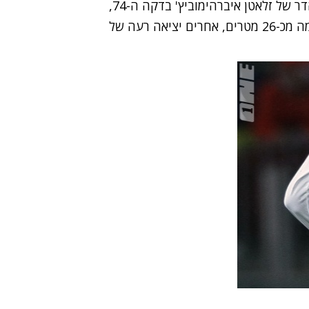
בארסה התעוררה לאחר השער והחזירה עם שער נהדר של זלאטן איברהימוביץ' בדקה ה-74,
אחרי שקיבל כדור ארוך מצויין מרפא מרקס ובעט פנימה מכ-26 מטרים, אחרים יציאה רעה של