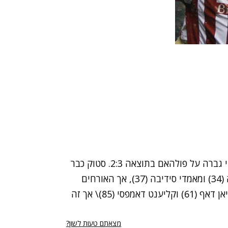
במשחק היחיד שהתקיים בליגה האנגלית, סטוק סיטי גברה על פולהאם בתוצאה 2:3. סטוק כבר
הוליכה 0:3 משערים של טונצ'אי (12), עבדוליי פאייה (34) ומאמדי סידיבה (37), אך האורחים
חזרו לתוצאה הרבה פחות משפילה, משערים של דמיאן דאף (61) וקליענט דאמפסי (85)\ אך זה
מצאתם טעות לשון?