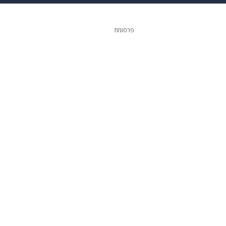
ופנה
דיגיטל
פרסומת