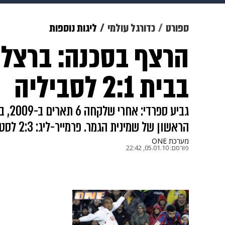
תרבות
צבא וביטחון
makoZ
ספורט
כדורגל עולמי
ליגות נוספות
הרצף בסכנה: ברצלו
גאווה
ויוה
משפט
תשעה חוד
בבית 2:1 לסביליה
גביע 
הראשון של שמינית הגמר. פרמייר-ליג: 2:3 לסטוק על פולהאם
מערכת ONE
פורסם:
05.01.10, 22:42