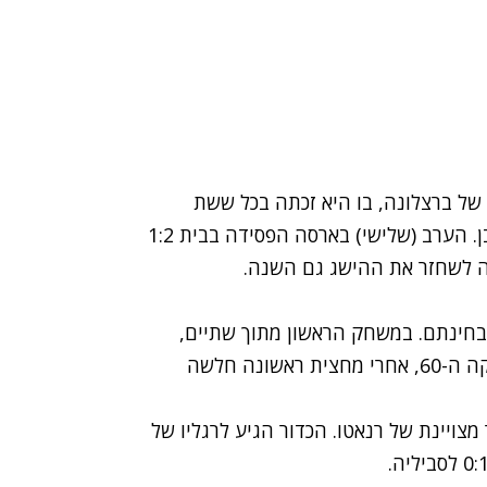
ורגל של ברצלונה, בו היא זכתה בכל ששת
התארים עליהם התחרתה, כולל הגביע הספרדי כמובן. הערב (שלישי) בארסה הפסידה בבית 1:2
ה לשחזר את ההישג גם השנה.
בחינתם. במשחק הראשון מתוך שתיים,
בשמינית גביע המלך בספרד, היא נקלעה לפיגור בדקה ה-60, אחרי מחצית ראשונה חלשה
ויינת של רנאטו. הכדור הגיע לרגליו של