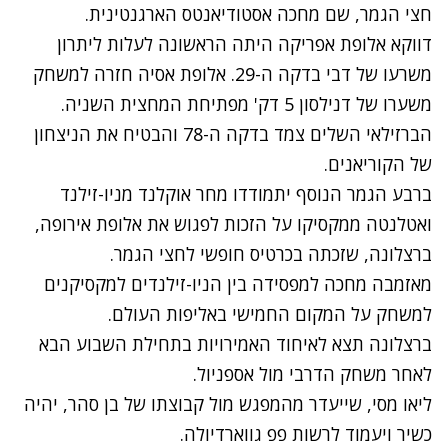
חצי הגמר, שם מחכה אסטודיאנטס הארגנטינית.
דווקא אלופת אפריקה היתה הראשונה לעלות ליתרון
משרעו של דבי בדקה ה-29. אלופת אסיה חזרה למשחק
משערו של דנילסון 5 דק' מפתיחת המחצית השניה.
הברזילאי השלים צמד בדקה ה-78 והבטיח את הניצחון
של הקוריאנים.
ברבע הגמר הנוסף יתמודדו מחר אוקלנד מניו-זילנד
ואטלנטה ממקסיקו על הזכות לפגוש את אלופת אירופה,
ברצלונה, שזכתה בכרטיס חופשי לחצי הגמר.
מאזמבה מחכה למפסידה בין הניו-זילנדים למקסיקנים
למשחק על המקום החמישי באליפות העולם.
ברצלונה תצא לאיחוד האמירויות בתחילת השבוע הבא
לאחר משחק הדרבי מול אספניול.
ליאו מסי, שייעדר מהמפגש מול קבוצתו של בן סהר, יהיה
כשיר ויעמוד לרשות פפ גווארדיולה.