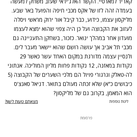
קאדיר למארסיי. הקשר האלג'יראי שעזב משחק למעשה
בעמדה זהה לזו של אקס מכבי חיפה והפועל באר שבע.
מליקסון עצמו, כידוע, כבר קיבל אור ירוק מראשי ויסלה
לעזוב את הקבוצה ועל כן היה צפוי שהוא ימצא לעצמו
מועדון אחר במהלך ינואר. כזכור, בשחקן התעניינה גם
מכבי תל אביב אך עושה רושם שהוא יישאר מעבר לים.
ולנסיין עצמה מדורגת במקום האחד עשר כאשר 29
נקודות במאזנה, 12 נקודות פחות מליון המוליכה. אנתוני
לה-טאלק וגרגורי פויול הם מלכי השערים של הקבוצה (5
כיבושים כ"א) שלא זכתה מעולם בתואר. דניאל סאנצ'ס
הוא המאמן, בקרוב גם של מליקסון?
מצאתם טעות לשון?
ליגות נוספות
פרסומת