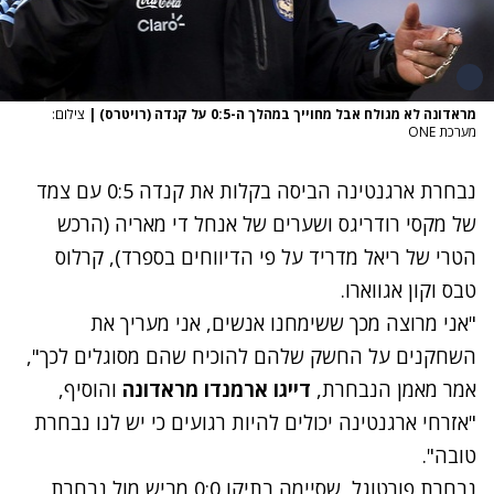
מראדונה לא מגולח אבל מחוייך במהלך ה-0:5 על קנדה (רויטרס)
|
צילום:
מערכת ONE
נבחרת ארגנטינה הביסה בקלות את קנדה 0:5 עם צמד
של מקסי רודריגס ושערים של אנחל די מאריה (הרכש
הטרי של ריאל מדריד על פי הדיווחים בספרד), קרלוס
טבס וקון אגווארו.
"אני מרוצה מכך ששימחנו אנשים, אני מעריך את
השחקנים על החשק שלהם להוכיח שהם מסוגלים לכך",
אמר מאמן הנבחרת,
דייגו ארמנדו מראדונה
והוסיף,
"אזרחי ארגנטינה יכולים להיות רגועים כי יש לנו נבחרת
טובה".
נבחרת פורטוגל, שסיימה בתיקו 0:0 מביש מול נבחרת