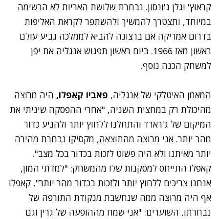
קראוץ' וגלן ג'ונסון. נבחרת שלושת האריות לא הרשימה
במיוחד, ותצטרך להמשיך ולהשתפר לקראת האליפות
בדרום אמריקה אם ברצונה להביא לממלכה גביע עולם
ראשון מאז 1966. ביום ראשון תפגוש אנגליה את יפן
למשחק הכנה נוסף.
המאמן האיטלקי של אנגליה,
פאביו קאפלו,
היה מרוצה
מהיכולת רק במחצית השניה, "אחרי ההפסקה שיניתי את
המיקום של ג'רארד והתחלנו ללחוץ יותר ולהניע כדור
מהר יותר. אני מרוצה מהתוצאה, מקסיקו נבחרת מהירה
יותר מאיתנו ולא היה פשוט לזכות בכדור בכל מצב".
קאפלו התייחס למסקנות שלו מהמשחק: "למדתי המון,
אנחנו צריכים ללחוץ יותר ולזכות בכדור מהר יותר", קאפלו
אף היה מרוצה ממה שנחשבת מנקודת התורפה של
נבחרתו, השוערים: "אני שמח מההופעה של גרין וגם