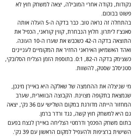
נקודות, נקודה אחרי המובילה, יצאה למשחק חוץ לא
פשוט בבוכום.
בהתחלה זה נראה טוב. כבר בדקה ה-5 העלה אותה
סאנצ'ז ליתרון. חלוץ הנבחרת, קווין קוראני, הכפיל את
התוצאה בדקה ה-42 כשכבש את שערו ה-10 העונה.
ואהד האשמיאן האיראני החזיר את המקומיים לעניינים
כשצימק בדקה ה-82, 0:1. בתוספת הזמן הצליח הסלובקי,
סטניסלב שסטק, להשוות.
מי שניצלה את ההחמצה של שאלקה היא באיירן מינכן,
שנמצאת בתקופה מצוינת. הקבוצה הבווארית, שערב
המחזור הייתה מדורגת במקום השלישי עם 36 נק', יצאה
גם היא למשחק חוץ קשה, נגד ורדר ברמן.
בתום משחק הפכפך ודרמטי הצליחה באיירן לנצח בפעם
השישית ברציפות ולהעפיל למקום הראשון עם 39 נק'.