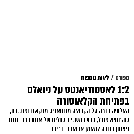
ספורט
ליגות נוספות
1:2 לאסטודיאנטס על ניואלס
בפתיחת הקלאוסורה
האלופה גברה על הקבוצה מרוסאריו. מרקאדו ופרננדס,
שהחטיא פנדל, כבשו משני בישולים של אנסו פרס ונתנו
ניצחון בכורה למאמן אדוארדו בריסו