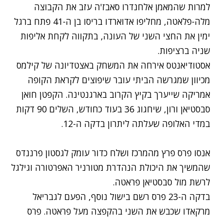
למרות שהמאמן אלחנדרו סאבז'ה עזב את הקבוצה
מלה-פלאטה, מחליפו אדוארדו בריסו בן ה-41 פתח ברגל
ימין את החצי השני של העונה, בתקווה לקחת אליפות
שניה ברציפות.
אסטודיאנטס אירחה את המשחק באצטדיונה של קילמס
מכיוון שמגרשה הביתי עובר שיפוצים לקראת הקופה
אמריקה שייערך בקיץ הקרוב בארגנטינה. הקפטן חואן
סבסטיאן ורון, שיחגוג 36 בעוד כחודש, השלים 90 דקות
במדי האלופה שעלתה ליתרון בדקה ה-12.
אנסו פרס פרץ מהמרכז ושלח כדור עומק לגסטון פרננדס
שהמשיך את היכולת הנהדרת מטורניר האפרטורה וגילגל
לרשת מול סבסטיאן פראטה.
בדקה ה-23 פרס רשם בישול נוסף, הפעם לגבריאל
מרקאדו שכבש את השני בהקפצה מעל פראטה. פרס