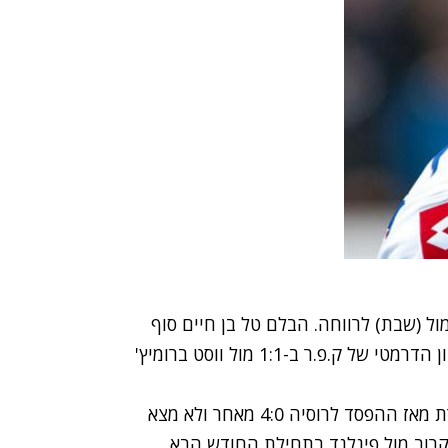
ול (שבת) לרווחה. הבלם טל בן חיים סוף
סוף חזר לשחק, ויתרה מכך אף בישל את שער השיוויון הדרמטי של ק.פ.ר ב-1:1 מול ווסט ברומיץ'
המאמן חיכה לחזרתו של בן חיים, שלא שיחק בנבחרת מאז ההפסד לרוסיה 4:0 מאחר ולא מצא
רוב מול פינלנד בתחילת החודש הבא,