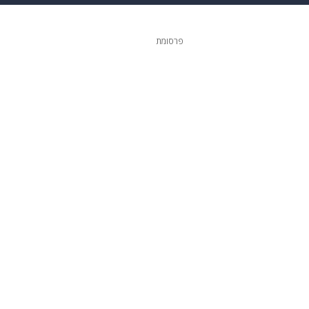
ופנה
דיגיטל
פרסומת