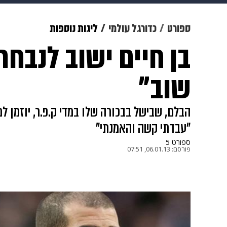
תרבות
צבא וביטחון
makoZ
ספורט
כדורגל עולמי
ליגות נוספות
בן חיים ישוב לנבח
גאווה
ויוה
משפט
תשעה חוד
שוב"
הבלם, שבישל בבכורה שלו במדי ק.פ.ר, יוזמן למ
"עבדתי קשה והאמנתי"
ספורט 5
פורסם:
06.01.13, 07:51