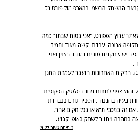
את המשחק הרשמי במארס מול פורטוגל
לאתר ערוץ הספורט, "אני בטוח שבתוך כמה
תקופה ארוכה. עבדתי קשה מאוד ותמיד
.ר יש שחקנים טובים ומנג'ר מצוין ואני
.
אגב, בן חיים שיחק אתמול 70 דקות כמגן שמאלי וב-20 הדקות האחרונות הועבר לעמדת המגן
וע והוא צפוי לחתום מחר בסלטיק הסקוטית.
בחרת בעיה בהגנה", הסביר גורם בנבחרת
אם זה במכבי ת"א או בכל מקום אחר,
וצה במהרה ויחזור לשחק באופן קבוע.
מצאתם טעות לשון?