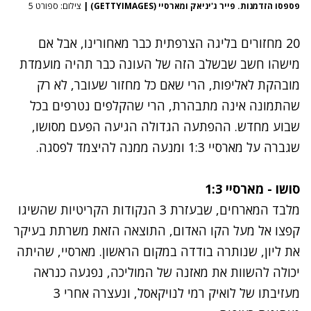
פספסו הזדמנות. פייר ג'יניאק ומארסיי (GETTYIMAGES)
|
צילום: ספורט 5
20 מחזורים בליגה הצרפתית כבר מאחורינו, אבל אם
מישהו חשב שבשלב הזה של העונה כבר תהיה מועמדת
מובהקת לאליפות, הרי שאם כל מחזור שעובר, לא רק
שהתמונה אינה מתבהרת, הרי שהקלפים נטרפים בכל
שבוע מחדש. ההפתעה הגדולה הגיעה הפעם מסושו,
שגברה על מארסיי 1:3 ומנעה ממנה להיצמד לפסגה.
סושו - מארסיי 1:3
מלבד המארחים, שבעזרת 3 הנקודות הקריטיות שהשיגו
קפצו אל מעל הקו האדום, התוצאה הזאת משרתת בעיקר
את ליון, שנותרה בודדה במקום הראשון. מארסיי, שהיתה
יכולה להשוות את מאזנה של המוליכה, נפגעה כנראה
מעזיבתו של לואיק רמי לנויקאסל, ונעצרה אחרי 3