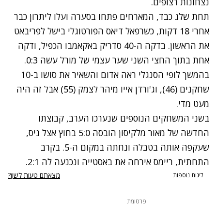
נצחונות רצופים.
תחת שלג כבד, המארחים פתחו בסערה ועלו ליתרון כבר
אחרי 18 דקות, כשרפאל דיאס הפורטוגלי בישל לפריבאט
את הראשון. בדקה ה-40 סדריק באקאמבו הכפיל, ודקה
אחת בתוך החצי השני שער עצמי של מורל עשה 0:3.
בהמשך לופי הסנגלי ראה אדום והשאיר את סושו ב-10
שחקנים (46), וג'ורדן אייו מיהר לצמק (55) אבל זה היה
מעט מדי.
בשני המשחקים הנוספים שנערכו הערב, קבוצתו
החדשה של מאור מלקיסון הובסה 5:0 בחוץ אצל ניס,
שעקפה אותה בטבלה ונחתה במקום ה-5. בקרב
התחתית, ריימס אירחה את באסטייה ונכנעה לה 2:1.
מצאתם טעות לשון?
ליגות נוספות
פרסומת