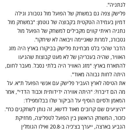
לנתניה".
פלישק צפה גם במשחק של הפועל מול גטבורג וגילה
דמיון בעמידה הטקטית בקבוצה של גוטמן: "במשחק מול
נתניה ראיתי קווים מקבילים למשחק של הפועל מול
גטבורג, למרות שאניימה ויבואה לא שיחקו".
הדבר שהכי בלט מבחינת פלישק בביקורו בארץ היה מזג
האוויר, שהיה בעכריהן של לא מעט קבוצות שהגיעו
להתארח בארץ: "מזג האוויר היה בלתי נסבל. מעבר לחום,
היתה לחות גבוהה מאוד".
את הטיסה לארץ העביר פלישק עם אנשי הפועל ת"א. על
מה הם דיברו?: "היתה אווירה ידידותית וכבוד הדדי", אמר
המאמן ולסיום הוסיף על הביקור שלו בבלומפילד:
"היציעים שם קרובים מאוד לדשא, זה נותן לשחקנים כח".
כזכור, המשחק הראשון בין הפועל לטפליצה, מחזיקת
הגביע בארצה, ייערך בצ'כיה ב-20.8 ואילו הגומלין