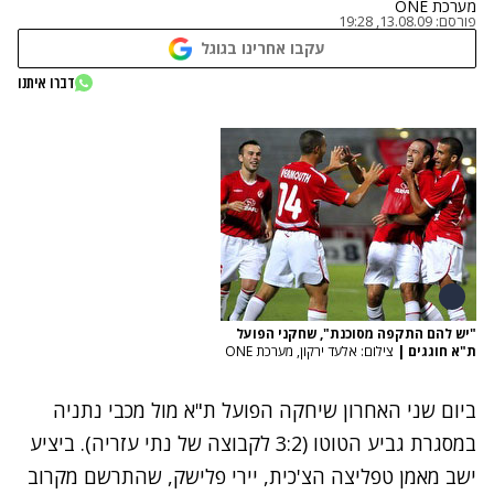
מערכת ONE
פורסם:
13.08.09, 19:28
עקבו אחרינו בגוגל
דברו איתנו
"יש להם התקפה מסוכנת", שחקני הפועל
ת"א חוגגים
|
צילום: אלעד ירקון, מערכת ONE
ביום שני האחרון שיחקה הפועל ת"א מול מכבי נתניה
במסגרת גביע הטוטו (3:2 לקבוצה של נתי עזריה). ביציע
ישב מאמן טפליצה הצ'כית, יירי פלישק, שהתרשם מקרוב