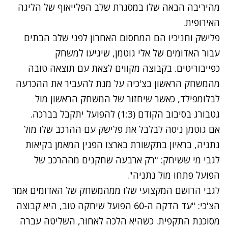
מהיריבה הבאה שלו במסגרת שלב הפלייאוף של הליגה
האירופית.
פלישק וחניכיו הם המחסום האחרון לפני שלב הבתים
עבור האדומים של אלי גוטמן, שיגיעו למשחק
כפייבוריטים. בקבוצה מקווים לצאת עם תוצאה טובה
מהמשחק הראשון בצ'כיה על מנת להעביר את ההכרעה
לבלומפילד, כאשר שיחזור של המשחק הראשון מול
גטבורג בסיבוב הקודם (1:3) להפועל יתקבל בברכה.
אם גוטמן ניסה לבלבל את פלישק עם ההרכב שלו מול
נתניה, בראיון בתקשורת בארצו הפגין המאמן בקיאות
לגבי מי ששיחק: "רק ארבעה שחקנים מההרכב של
הפועל פתחו מול נתניה".
לגבי הרושם המקצועי שלו ממהמשחק של האדומים אמר
הצ'כי: "עד הדקה ה-60 הפועל שיחקה טוב, היא קבוצה
מסוכנת התקפית. כשהיא הלכה לאחור, השליטה עברה