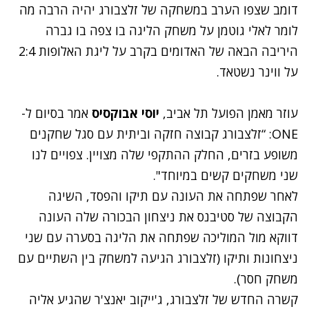
דומב שצפו הערב במשחקה של זלצבורג יהיה הרבה מה
לומר לאלי גוטמן על משחק הליגה בו צפה בו גברה
היריבה הבאה של האדומים בקרב על ליגת האלופות 2:4
על ווינר נשטאד.
עוזר מאמן הפועל תל אביב,
יוסי אבוקסיס
אמר בסיום ל-
ONE: “זלצבורג קבוצה חזקה וביתית עם סגל שחקנים
משופע בזרים, החלק ההתקפי שלה מצויין. צפויים לנו
שני משחקים קשים במיוחד".
לאחר שפתחה את העונה עם תיקו והפסד, השיגה
הקבוצה של סטיבנס את ניצחון הבכורה שלה העונה
דווקא מול המוליכה שפתחה את הליגה בסערה עם שני
ניצחונות ותיקו (זלצבורג הגיעה למשחק בין השתיים עם
משחק חסר).
קשרה החדש של זלצבורג, ג'ייקוב יאנצ'ר שהגיע אליה