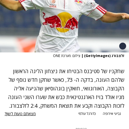
זלצבורג (GettyImages)
|
צילום: מערכת ONE
שחקניו של סטיבנס הבטיחו את ניצחון הליגה הראשון
שלהם העונה, בדקה ה- 73, כאשר שחקן חדש נוסף של
הקבוצה, האורוגוואי, חואקין בוגהוסיאן שהגיעה אליה
מניו אולד בויז הארגנטינאית כבש את שערו השני העונה
לזכות הקבוצה וקבע את תוצאת המשחק, 2:4 לזלצבורג.
מצאתם טעות לשון?
גביעי אירופה
כדורגל עולמי