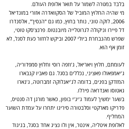
בלבד במטרה לשמור על תואר אלופת העולם.
מי שהיה החלוץ המוביל של הסקוואדרה אזורי במונדיאל
2006, לוקה טוני, נותר בחוץ, כמו גם "הנסיך", אלסנדרו
דל פיירו וניקולה לגרוטלייה מיובנטוס. פרנצ'סקו טוטי,
שפרש מהנבחרת ביולי 2007 וביקש לחזור כעת לסגל, לא
זומן אף הוא.
לעומתם, חלוץ ויאריאל, ג'וזפה רוסי וחלוץ סמפדוריה,
ג'יאמפאולו פאציני, נכללים בסגל. גם פאביו קנבארו
המזדקן בפנים, בדומה לג'יאנלוקה זמברוטה, ג'נארו
גאטוסו ואנדראה פירלו.
בשער ימשיך לעמוד ג'יג'י בופון, כאשר מורגן דה סנטיס,
פדריקו מארקטי וסלבטורה סיריגו יתחרו על עמדת השוער
המחליף.
לאלופת איטליה, אינטר, אין ולו נציג אחד בסגל, בניגוד