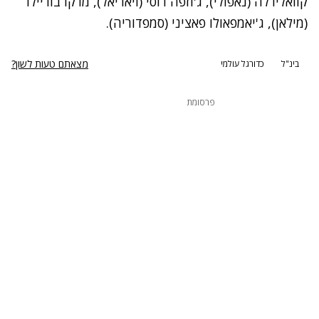
קוואלירלה (נאפולי), ג'וזפה רוסי (ויאריאל), מרקו בוריילו
(מילאן), ג'יאמפאולו פאציני (סמפדוריה).
מצאתם טעות לשון?
בינ"ל
כדורגל עולמי
פרסומת