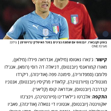
בופון וקנבארו. יובנטוס עם שמונה נציגים בסגל האיטלקי (רויטרס)
|
צילום:
מערכת ONE
קישור
: ג'נארו גאטוסו (מילאן), אנדראה פירלו (מילאן),
מאורו קמוראנסי (יובנטוס), דניאלה דה רוסי (רומא), אנג'לו
פלומבו (סמפדוריה), סימונה פפה (אודינזה), ריקרדו
מונטוליבו (פיורנטינה), קלאודיו מרקיסיו (יובנטוס), אנטניו
קנדרבה (יובנטוס), אנדראה קוסו (קליארי).
התקפה
: אלברטו ג'ילארדינו (פיורנטינה), וינצ'נזו
יאקווינטה (יובנטוס), אנטוניו די נטאלה (אודינזה), פאביו