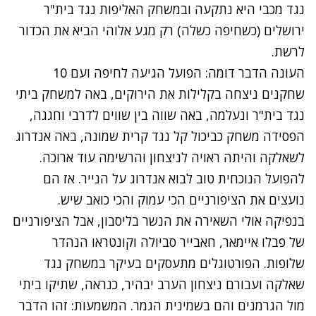
נגד מכבי היא נתקעה ובמשחק האליפות נגד בית"ר
ירושלים (כשחיפה כשלה) רק מגע אלוהי הביא את הכדור
לרשת.
העונה הדבר דומה: הפועל הגיעה לחיפה ועם 10
שחקנים ניצחה בקלילות את הירוקים, באה למשחק ביתי
נגד בית"ר ונעלמה, באה שווה בין שווים לדרבי וחגגה,
הפסידה משחק כביכול קל נגד קרית שמונה, באה אנדרוג
לשאלקה והיתה ראויה לניצחון והרשימה עוד ארוכה.
להפועל הנוכחית טוב לבוא אנדרוג על הנייר. אז הם
נועצים את הציפורניים הכי עמוק והכי כואב שיש.
בנפיקה אולי השאירה את הנשר בליסבון, אבל הציפורניים
של פבלו איימאר, חאבייר סביולה וקונטראו הנהדר
שלופות. הפורטוגלים מתעסקים בעיקר במשחק נגד
שאלקה ועבורם ניצחון הערב יבהיר, כנראה, שתיקו ביתי
מול הגרמנים והם בשמינית הגמר. המשמעות: זהו הדבר