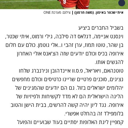
איתי שכטר באימון. (משה חרמון)
|
צילום: מערכת ONE
בשביל החברים ביציע
וינסנט אניימה, דגלאס דה סילבה, גילי ורמוט, איתי שכטר,
בן שהר, טוטו תמוז, ערן זהבי ו...אלי גוטמן. כולם עם חלום
אירופה בכיס וכולם יודעים שזה הצ'אנס אולי האחרון
להגשים אותו.
טוטנהאם, ויאריאל, פ.ס.וו איינדהובן ונירנברג שלחו
נציגים, סוכנים פרטיים שריינו כרטיסים וכולם מחפשים
יהלומים ישראלים בזול. גם הם יודעים שהמגינים של
הליגה הישראלית הם לא מדד לקשיחות ולפיזיות של
אירופה. נגד ליון יהיה קשה להרשים, בבית הישן והטוב
בלומפילד זה בהחלט אפשרי.
קמפיין ליגת האלופות יסתיים בעוד שבועיים והפועל