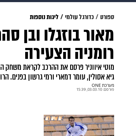
תרבות
צבא וביטחון
makoZ
ספורט
כדורגל עולמי
ליגות נוספות
מאור בוזגלו ובן סהר
גאווה
ויוה
משפט
תשעה חוד
רומניה הצעירה
גיא אסולין, עומר דמארי ורמי גרשון בפנים. הרו
מערכת ONE
פורסם:
03.03.10, 15:39