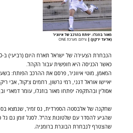
מאור בוזגלו. יפתח בהרכב של איווניר
(אלעד ירקון)
|
צילום: מערכת ONE
כאשר הכניסה היא חופשית עבור הקהל.
המאמן, מוטי איווניר, פרסם את ההרכב הפותח: בשע
יאיישו אוראל דגני, רמי גרשון, רחמים צ'קול, אבי ריקן
אסולין ובהתקפה יפתחו מאור בוזגלו, עומר דמארי ובן
שחקנה של אלבסטה הספרדית, נס זמיר, שנמצא בס
שהגיע להסדר עם שלטונות צה"ל. לסגל זומן גם גל ס
שהצטרף לנבחרת הבוגרת ברומניה.