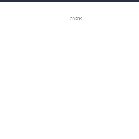
ופנה
דיגיטל
פרסומת