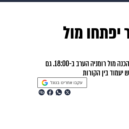
בריאות
HIX
ספורט
כסף
הורים
עיצוב הבית
א
 יפתחו מול
שים
מתכונים
פרויקטים מיוחדים
מוטי איווניר פרסם את ההרכב לקראת משחק ההכנה מול רומניה הערב ב-18:00. גם
ש יעמוד בין הקורות
עקבו אחרינו בגוגל