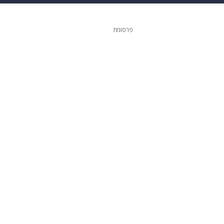
 הבית
אופנה
פרסומת