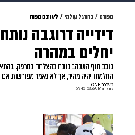
מוזיקה
תרבות
צבא וביטחון
ספורט
כדורגל עולמי
ליגות נוספות
דידייה דרוגבה נותח 
דיגיטל
גאווה
ויוה
משפט
יחלים במהרה
כוכב חוף השנהב נותח בהצלחה במרפק. בהתאח
החלמתו יהיה מהיר, אך לא נאמר מפורשות אם ה
מערכת ONE
פורסם:
06.06.10, 03:40