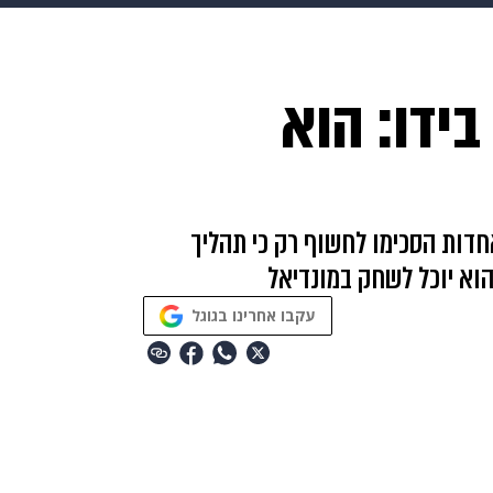
makoZ
בריאות
HIX
ספורט
כסף
הורים
עיצוב
בידו: הוא
תשעה חודשים
מתכונים
פרויקטים מיוחדים
דות הסכימו לחשוף רק כי תהליך
וא יוכל לשחק במונדיאל
עקבו אחרינו בגוגל