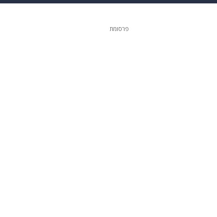
ופנה
דיגיטל
פרסומת