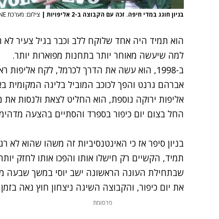
בניון חוגג במדי חיפה. זכה עם הקבוצה ב-2 אליפויות
|
צילום: מערכת ONE
הוא תמיד היה אחד שלוקח ללב וכבר בגיל צעיר לא ה
למה שיעשה מאוחר יותר בתחנות מפוארות יותר.
אברהם גרנט והפך לכוכב המוביל בליגה המקומית ב
אליפות ירוקה נוספת, הוא החליט לצאת ולנסות את מז
החל בצום יום כיפור בספרד והסתיים בהצעה מדהימ
בניון סיפר אז כי האינטנסיביות זה משהו שהוא לא רגי
תמיד, הקשיים רק חישלו אותו והפכו אותו לחזק יותר 
שבתחילת העונה הראשונה ישב יוסי במשך שבעה מש
את יום כיפור, והקבוצה השיגה ניצחון חוץ נאה בזמן 
פרסומת