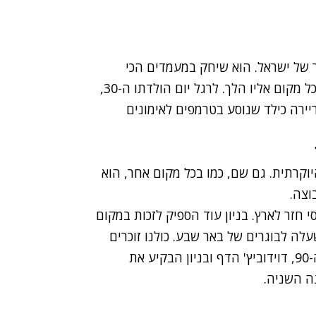
 של ישראל. הוא שיחק במעמדים הכי
גבוהים, הבקיע גולים חשובים ובעיקר נשאר אהוב בכל מקום אליו הלך. לרגל יום הולדתו ה-30,
ירה כילד שנוסע בטרמפים לאימונים
ייאקס היוקרתית. גם שם, כמו בכל מקום אחר, הוא
וצה.
חזר לארץ. בניון עוד הספיק לזכות במקום
לה לבוגרים של באר שבע. כולנו זוכרים
את הרגע המפורסם. בניון ניגש לבעוט פנדל בדקה ה-90, דוידוביץ' הדף ובניון הבקיע את
ה השניה.