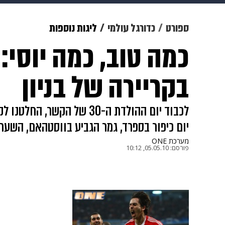
תרבות
צבא וביטחון
makoZ
ספורט
כדורגל עולמי
ליגות נוספות
כמה טוב, כמה יוסי
גאווה
ויוה
משפט
תשעה חוד
בקריירה של בניון
לכבוד יום ההולדת ה-30 של הק
יום כיפור בספרד, גמר הגביע בווסטהאם, השער
מערכת ONE
פורסם:
05.05.10, 10:12