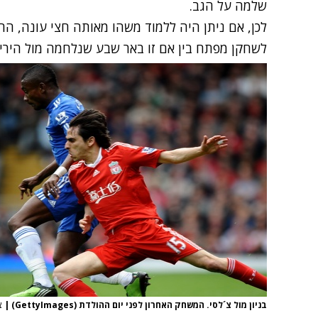
שלמה על הגב.
לכן, אם ניתן היה ללמוד משהו מאותה חצי עונה, הרי
לשחקן מפתח בין אם זו באר שבע שנלחמה מול היריד
בניון מול צ´לסי. המשחק האחרון לפני יום ההולדת (GettyImages)
|
צ