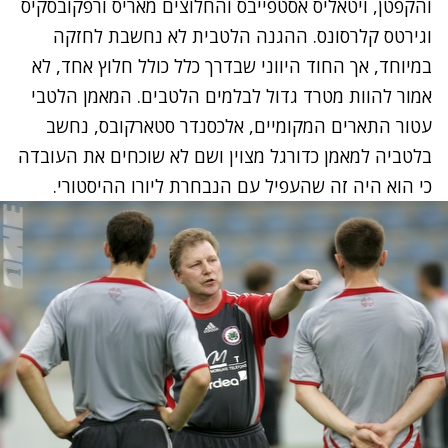
והקפטן, ויטאליס אסטפייבס והחלוצים מאריס ורפקובסקיס
וגירטס קלרסונס. ההגנה הלטבית לא נחשבת לחזקה
במיוחד, אך החוד היווני שבדרך כלל כולל חלוץ אחד, לא
אמור להוות מטרד גדול לבלמים הלטבים. המאמן הלטבי
עטור התארים המקומיים, אלכסנדר סטארקובס, נחשב
בלטביה למאמן כדורגל מצוין ושם לא שוכחים את העובדה
כי הוא היה זה שהעפיל עם הנבחרת ליורו ההיסטורי.