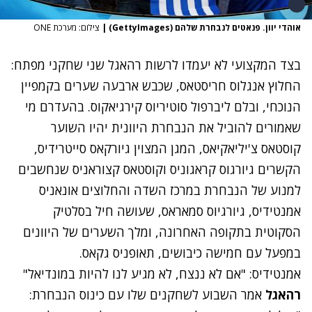
אוהדי יוון. פנאטים לנבחרת שלהם (GettyImages)
|
צילום: מערכת ONE
בצד המקצועי לא יעמדו לרשות רהאגל שני שחקני מפתח:
החלוץ אנגלוס חריסטאס, שכבש ארבעה שערים בקמפיין
הנוכחי, ובלם ליברפול סוטיריוס קירגיאקוס. בהעדרם מי
שאמורים להוביל את הנבחרת היוונית יהיו השוער
קוסטאס צ'יליאקיאס, המגן המצוין גיורקאס סייטרידיס,
הקשרים גיורגוס קראגוניס וקוסטאס קצוראניס שנחשבים
למנוע של הנבחרת במרכז השדה והחלוצים אונאניס
אמנטידיס, גיורגיוס סמאראס, שעושה חיל בסלטיק
הסקוטית בתקופה האחרונה, ומלך השערים של היוונים
במפעל עם חמישה כיבושים, תאופניס גקאס.
אמנטידיס: "אם לא ננצח, לא מגיע לנו להיות במונדיאל"
רהאגל
אמר השבוע לשחקנים שלו עם כינוס הנבחרת: