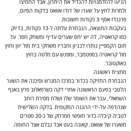
הגיעו להזדמנויות להגדיל את היתרון, אבל החמיצו
ולמרות לחץ על שערו של דודו אוואט בדקות הסיום,
פרננדז אסף 3 נקודות חשובות.
בעקבות התוצאה, הנבחרת עלתה ל-13 נקודות, בדיוק
כמו קרואטיה, לה יש יחס שערים עדיף ומשחק חסר. עד
תום הקמפיין נותרו לבניון וחבריו משחקי בית מול יוון וחוץ
מול קרואטיה בספטמבר, ומפגש עם מלטה בחוץ
באוקטובר.
מחצית ראשונה
הנבחרת החזיקה בכדור במרכז המגרש וסיכנה את השער
הלטבי בפעם הראשונה אחרי דקה כשרפאלוב פרץ באגף
השמאלי, עבר את השומר שלו ושלח מסירת רוחב
שנהדפה על-ידי ההגנה המקומית. בדקה השלישית
לטביה קיבלה כדור חופשי ממרחק של כ-20 מטרים
משערו של אוואט, קאונה בעט אבל נבלם אצל החומה.