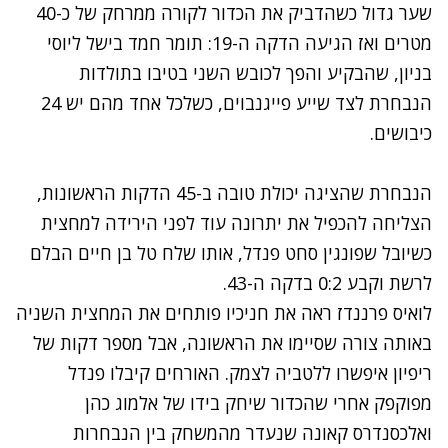
שער גדול כשהדביק את הכדור לקורה ממרחק של כ-40
מטרים ואז הגיעה הדקה ה-19: תומר חמד בישל ליוסי
בניון, שהבקיע והפך לכובש השני בטיבו בתולדות
הנבחרת לצד שייע פייגנבוים, כשלכל אחד מהם יש 24
כיבושים.
הנבחרת שהציגה יכולת טובה ב-45 הדקות הראשונות,
הצליחה להכפיל את יתרונה עוד לפני הירידה למחצית
כשיובל שפונגין סחט פנדל, אותו שלח טל בן חיים הבלם
לרשת וקבע 0:2 בדקה ה-43.
לואיס פרננדז ראה את חניכיו פותחים את המחצית השניה
באותה צורה שסיימו את הראשונה, אבל מספר דקות של
ריפיון איפשרו ללטביה לצמק. האורחים קיבלו פנדל
מפוקפק אחרי שהכדור שיחק בידו של אלמוג כהן
ואלכסנדרס קאונה שנעדר מהמשחק בין הנבחרות