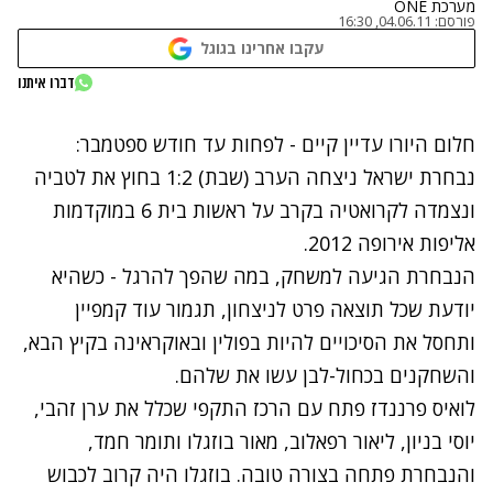
מערכת ONE
פורסם:
04.06.11, 16:30
עקבו אחרינו בגוגל
דברו איתנו
נתקלנו בבעיה
חלום היורו עדיין קיים - לפחות עד חודש ספטמבר:
נסה שוב
נבחרת ישראל ניצחה הערב (שבת) 1:2 בחוץ את לטביה
ונצמדה לקרואטיה בקרב על ראשות בית 6 במוקדמות
אליפות אירופה 2012.
הנבחרת הגיעה למשחק, במה שהפך להרגל - כשהיא
יודעת שכל תוצאה פרט לניצחון, תגמור עוד קמפיין
ותחסל את הסיכויים להיות בפולין ובאוקראינה בקיץ הבא,
והשחקנים בכחול-לבן עשו את שלהם.
לואיס פרננדז פתח עם הרכז התקפי שכלל את ערן זהבי,
יוסי בניון, ליאור רפאלוב, מאור בוזגלו ותומר חמד,
והנבחרת פתחה בצורה טובה. בוזגלו היה קרוב לכבוש