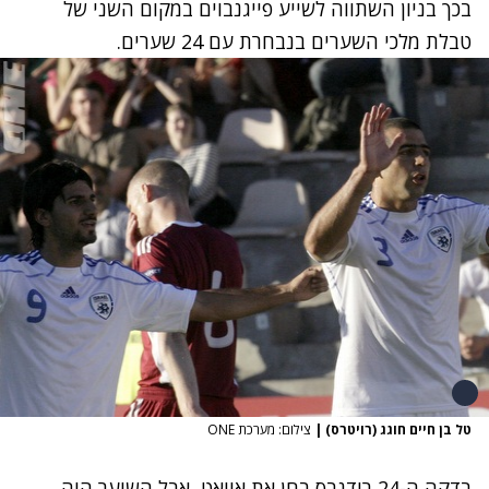
בכך בניון השתווה לשייע פייגנבוים במקום השני של
טבלת מלכי השערים בנבחרת עם 24 שערים.
טל בן חיים חוגג (רויטרס)
|
צילום: מערכת ONE
בדקה ה-24 רודנבס בחן את אוואט, אבל השוער היה