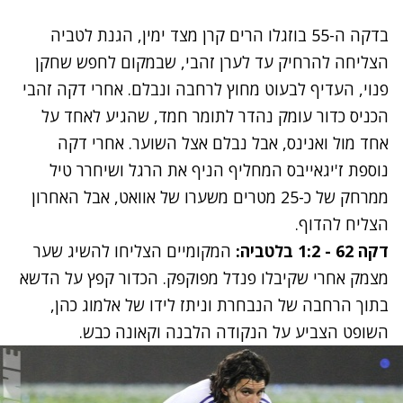
בדקה ה-55 בוזגלו הרים קרן מצד ימין, הגנת לטביה
הצליחה להרחיק עד לערן זהבי, שבמקום לחפש שחקן
פנוי, העדיף לבעוט מחוץ לרחבה ונבלם. אחרי דקה זהבי
הכניס כדור עומק נהדר לתומר חמד, שהגיע לאחד על
אחד מול ואנינס, אבל נבלם אצל השוער. אחרי דקה
נוספת ז'יגאייבס המחליף הניף את הרגל ושיחרר טיל
ממרחק של כ-25 מטרים משערו של אוואט, אבל האחרון
הצליח להדוף.
דקה 62 - 1:2 בלטביה:
המקומיים הצליחו להשיג שער
מצמק אחרי שקיבלו פנדל מפוקפק. הכדור קפץ על הדשא
בתוך הרחבה של הנבחרת וניתז לידו של אלמוג כהן,
השופט הצביע על הנקודה הלבנה וקאונה כבש.