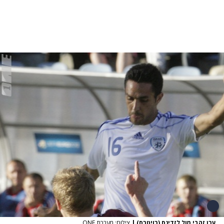
ערן זהבי מול לזדינס (רויטרס)
|
צילום: מערכת ONE