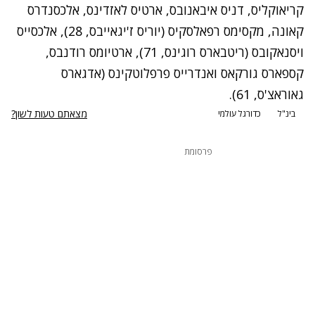
קריאוקליס, דניס איבאנובס, ארטיס לאזדינס, אלכסנדרס
קאונה, מקסימס רפאלסקיס (יוריס ז'יגאייבס, 28), אלכסייס
ויסנאקובס (ריטבארס רוגינס, 71), ארטיומס רודנבס,
קספארס גורקאס ואנדרייס פרפלוטקינס (אדגארס
גאוראצ'ס, 61).
מצאתם טעות לשון?
בינ"ל
כדורגל עולמי
פרסומת