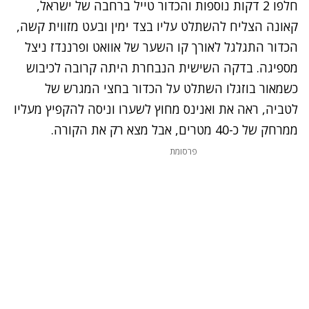
חלפו 2 דקות נוספות והכדור טייל ברחבה של ישראל,
קאונה הצליח להשתלט עליו בצד ימין ובעט מזווית קשה,
הכדור התגלגל לאורך קו השער של אוואט ופרננדז ניצל
מספיגה. בדקה השישית הנבחרת היתה קרובה לכיבוש
כשמאור בוזגלו השתלט על הכדור בחצי המגרש של
לטביה, ראה את ואנינס מחוץ לשערו וניסה להקפיץ מעליו
ממרחק של כ-40 מטרים, אבל מצא רק את הקורה.
פרסומת