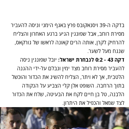
בדקה ה-39 ויסנאקובס פרץ באגף הימני וניסה להעביר
מסירת רוחב, אבל שפונגין הגיע ברגע האחרון והצליח
להרחיק לקרן, אותה הרים קאונה לראשו של גורקאס,
שנגח מעל לשער.
דקה 43 - 0:2 לנבחרת ישראל:
יובל שפונגין ניסה
להעביר מסירת רוחב מצד ימין ונבלם על-ידי ההגנה
הלטבית, אך לא ויתר, הצליח להשיג את הכדור והוכשל
בתוך הרחבה. השופט אלן קלי הצביע על הנקודה
הלבנה, טל בן חיים לקח את הבעיטה, שלח את הכדור
לצד שמאל והכפיל את היתרון.