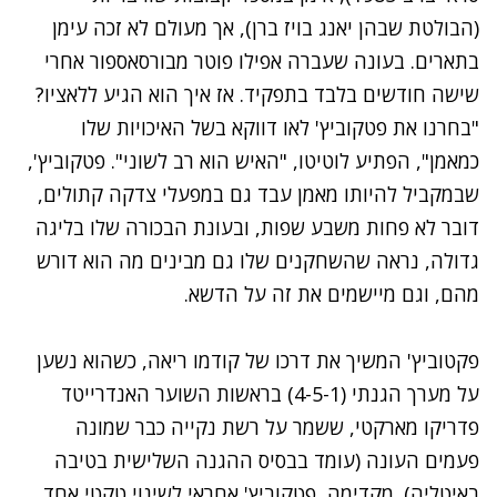
(הבולטת שבהן יאנג בויז ברן), אך מעולם לא זכה עימן
בתארים. בעונה שעברה אפילו פוטר מבורסאספור אחרי
שישה חודשים בלבד בתפקיד. אז איך הוא הגיע ללאציו?
"בחרנו את פטקוביץ' לאו דווקא בשל האיכויות שלו
כמאמן", הפתיע לוטיטו, "האיש הוא רב לשוני". פטקוביץ',
שבמקביל להיותו מאמן עבד גם במפעלי צדקה קתולים,
דובר לא פחות משבע שפות, ובעונת הבכורה שלו בליגה
גדולה, נראה שהשחקנים שלו גם מבינים מה הוא דורש
מהם, וגם מיישמים את זה על הדשא.
פקטוביץ' המשיך את דרכו של קודמו ריאה, כשהוא נשען
על מערך הגנתי (4-5-1) בראשות השוער האנדרייטד
פדריקו מארקטי, ששמר על רשת נקייה כבר שמונה
פעמים העונה (עומד בבסיס ההגנה השלישית בטיבה
באיטליה). מקדימה, פטקוביץ' אחראי לשינוי טקטי אחד