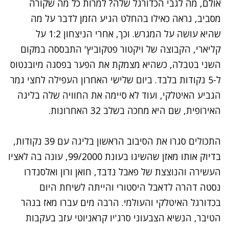
אולם, מה לגבי הכדורגל שלה? למרות כל מה שקורה
מסביב, נראה כאילו בהחלט הגיע הזמן לדבר על מה
שהיא עושה על המגרש. וכך, אחרי הניצחון 1:2 על
קליארי, הקבוצה של ויקטור פטקוביץ' התבססה במקום
השני בטבלה, כשהיא מצמקת את הפער בפסגה מיובנטוס
ל-5 נקודות בלבד. ביום שלישי האחרון העפילה לחצי גמר
הגביע האיטלקי, ועוד לא סיימה את החוויה שלה בליגה
האירופית, שם היא מחכה בשלב 32 האחרונות.
התכולים סגרו את הסיבוב הראשון בליגה עם 39 נקודות,
בדיוק אותו מאזן שהשיגו בעונת 99/2000, עונה בה לאציו
העשירה והנוצצת של פאבל נדבד, חואן ורון ואלסנדרו
נסטה דהרה לדאבל היסטורי והייתה לשיחת היום
בכדורגל האיטלקי והעולמי. הרבה מים עברו מאז בנהר
הטיבר, הנשיא הצבעוני סרג'יו קראניוטי עזב בעקבות