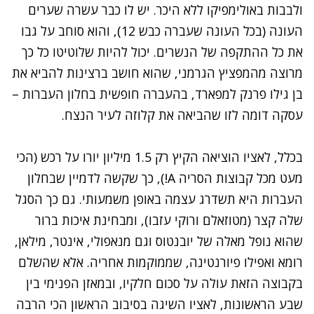
ולבבות באולימפיקו ללא היכר. יש לו כבר עשרה שערים
העונה (בכל העונה שעברה כבש 12), והוא סוחב על גבו
את כל ההתקפה של הנשרים. יכול להיות שלוטיטו כל כך
מרוצה מהמפציץ הגרמני, שהוא חושב ברצינות להביא את
בן גילו פרנק למפארד, בהעברה חופשית בחלון העברות –
עסקה דומה לזו שהביאה את קלוזה לעיר הנצח.
בכלל, לאציו הוציאה הקיץ רק 1.5 מיליון יורו על רכש (הכי
מעט מכל קבוצות הסריה A!), כך שקשה לדמיין שבחלון
העברות היא תשדרג עצמה באופן משמעותי. גם כך הסגל
שלה קצר (מטוזאלם ורוקי עזבו), ומבחינת איכות ברור
שהוא נופל מאלה של יובנטוס וגם מנאפולי, אינטר, מילאן,
רומא ואפילו פיורנטינה, שממוקמות אחריה. אלא שהשלם
בקבוצה הזאת עולה על סכום חלקיו, ובמאזן הפנימי בין
שבע הראשונות, לאציו השיגה בסיבוב הראשון הכי הרבה