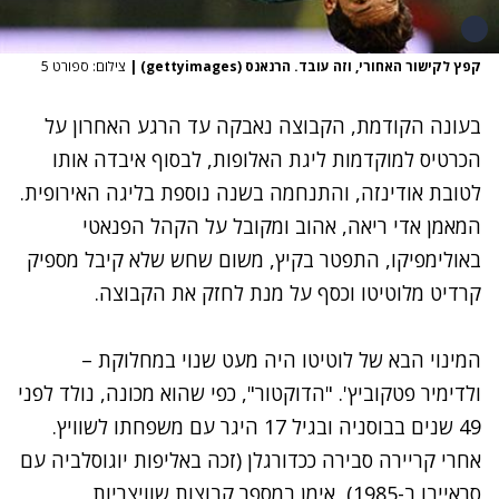
קפץ לקישור האחורי, וזה עובד. הרנאנס (gettyimages)
|
צילום: ספורט 5
בעונה הקודמת, הקבוצה נאבקה עד הרגע האחרון על
הכרטיס למוקדמות ליגת האלופות, לבסוף איבדה אותו
לטובת אודינזה, והתנחמה בשנה נוספת בליגה האירופית.
המאמן אדי ריאה, אהוב ומקובל על הקהל הפנאטי
באולימפיקו, התפטר בקיץ, משום שחש שלא קיבל מספיק
קרדיט מלוטיטו וכסף על מנת לחזק את הקבוצה.
המינוי הבא של לוטיטו היה מעט שנוי במחלוקת –
ולדימיר פטקוביץ'. "הדוקטור", כפי שהוא מכונה, נולד לפני
49 שנים בבוסניה ובגיל 17 היגר עם משפחתו לשוויץ.
אחרי קריירה סבירה ככדורגלן (זכה באליפות יוגוסלביה עם
סראייבו ב-1985), אימן במספר קבוצות שוויצריות