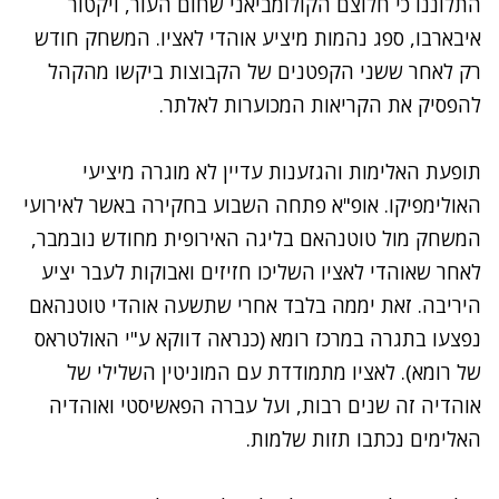
התלוננו כי חלוצם הקולומביאני שחום העור, ויקטור
איבארבו, ספג נהמות מיציע אוהדי לאציו. המשחק חודש
רק לאחר ששני הקפטנים של הקבוצות ביקשו מהקהל
להפסיק את הקריאות המכוערות לאלתר.
תופעת האלימות והגזענות עדיין לא מוגרה מיציעי
האולימפיקו. אופ"א פתחה השבוע בחקירה באשר לאירועי
המשחק מול טוטנהאם בליגה האירופית מחודש נובמבר,
לאחר שאוהדי לאציו השליכו חזיזים ואבוקות לעבר יציע
היריבה. זאת יממה בלבד אחרי שתשעה אוהדי טוטנהאם
נפצעו בתגרה במרכז רומא (כנראה דווקא ע"י האולטראס
של רומא). לאציו מתמודדת עם המוניטין השלילי של
אוהדיה זה שנים רבות, ועל עברה הפאשיסטי ואוהדיה
האלימים נכתבו תזות שלמות.