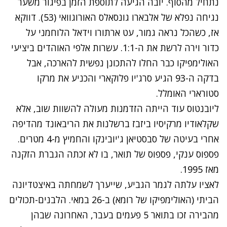
נתחיל מהסוף. יובה הגיעה לתוספת הזמן בפיגור משער
נגיחה נפלא של אלבארו גונסאלס האורוגוואי (53). דווקא
אז, כשהכל נראה גמור, עט ארתורו וידאל הלוחמני על
כדור וירה לרשת את ה-1:1. עשרות אלפי האוהדים ביציעי
האולימפיקו כבר החלו להתכונן נפשית להארכה, אבל
בדקה ה-93 הגיע סרג'יו פלוקארי והכניע את מרקו
סטורארי האומלל.
ליובנטוס עוד הייתה הזדמנות מעולה להשוות שוב, אלא
שקלאודיו מרקיסיו ביזבז ברשלנות את הריבאונד מהדיפה
אחרי בעיטה של סבסטיאן ג'יובינקו והחמיץ מ-4 מטרים.
פספוס ענקי, פספוס של תואר, בו לא זכתה הגברת הזקנה
מאז 1995.
לאציו עלתה לגמר הגביע, שייערך לשמחתה באיצטדיונה
הביתי (האולימפיקו של רומא) ב-26 במאי. הלבנים-תכולים
מהבירה זכו בתואר 5 פעמים בעבר, האחרונה שבהן