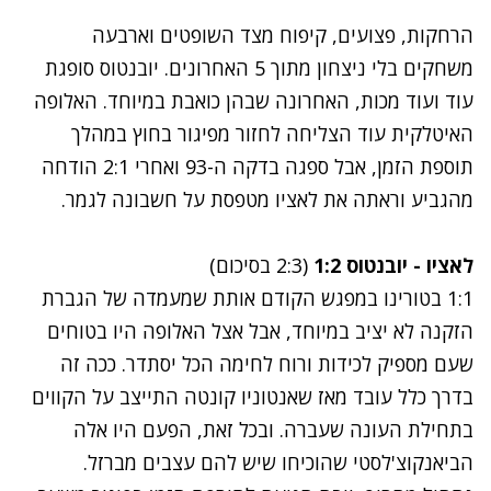
הרחקות, פצועים, קיפוח מצד השופטים וארבעה
משחקים בלי ניצחון מתוך 5 האחרונים. יובנטוס סופגת
עוד ועוד מכות, האחרונה שבהן כואבת במיוחד. האלופה
האיטלקית עוד הצליחה לחזור מפיגור בחוץ במהלך
תוספת הזמן, אבל ספגה בדקה ה-93 ואחרי 2:1 הודחה
מהגביע וראתה את לאציו מטפסת על חשבונה לגמר.
לאציו - יובנטוס 1:2
(2:3 בסיכום)
1:1 בטורינו במפגש הקודם אותת שמעמדה של הגברת
הזקנה לא יציב במיוחד, אבל אצל האלופה היו בטוחים
שעם מספיק לכידות ורוח לחימה הכל יסתדר. ככה זה
בדרך כלל עובד מאז שאנטוניו קונטה התייצב על הקווים
בתחילת העונה שעברה. ובכל זאת, הפעם היו אלה
הביאנקוצ'לסטי שהוכיחו שיש להם עצבים מברזל.