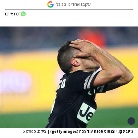
עקבו אחרינו בגוגל
דברו איתנו
ג'יובינקו, יובנטוס ספגה עוד מכה (gettyimages)
|
צילום: ספורט 5