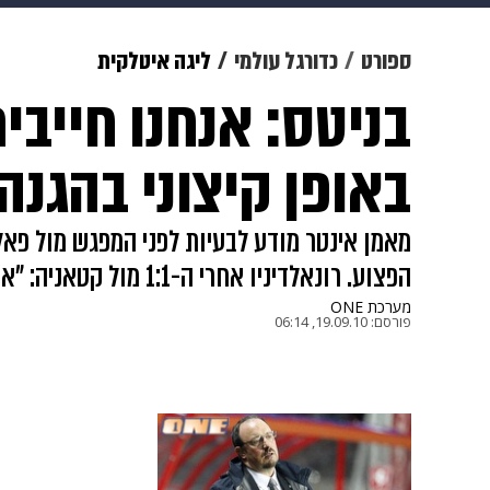
צבא וביטחון
makoZ
בריאות
ספורט
כדורגל עולמי
ליגה איטלקית
בניטס: אנחנו חייב
ויוה
משפט
תשעה חודשים
מ
באופן קיצוני בהגנה
הפצוע. רונאלדיניו אחרי ה-1:1 מול קטאניה: "אנחנו עם ראש מורם"
מערכת ONE
פורסם:
19.09.10, 06:14