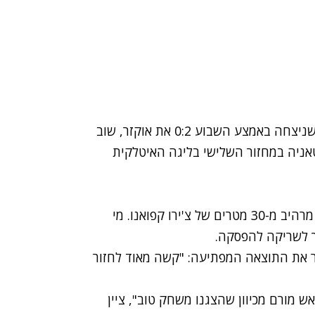
אולי זו העייפות ממשחק ליגת האלופות, אבל מילאן, שניצחה באמצע השבוע 0:2 את אוקזר, שוב
 הרוסונרי סיימו רק בתיקו 1:1 מול קטאניה במחזור השלישי בליגה האיטלקית
החניכים של מסימיליאנו אלגרי ספגו ראשונים משער מרהיב מ-30 מטרים של צ'ירו קפואנו. מי
ך לשריקה להפסקה.
ר את התוצאה המפתיעה: "קשה מאוד לחזור
 מורם מכיוון שהצגנו משחק טוב", ציין