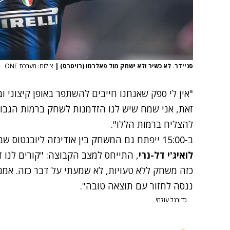
סניידר. לא כשיר ולא ישחק מול פאלרמו (רויטרס)
|
צילום: מערכת ONE
"אין לי ספק שאנחנו חייבים להשתפר באופן קיצוני ו
זאת, אני שמח שיש לנו הזדמנות לשחק ברמות הגבוה
להצליח ברמות הללו".
ב-15:00 ייפתח גם המשחק בין אודינזה ליובנטוס שבינתיים ממש לא מרשימה. מאמן הזברות,
לואיג'י דל-נרי
, התייחס למצב הקבוצה: "קורים לנו ד
כזה משחק ללא טעויות, לא שמעתי על דבר כזה. אמנם
ננסה לחזור עם תוצאה טובה".
כדורגל עולמי