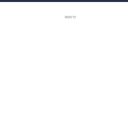
גיטל
גאווה
פרסומת