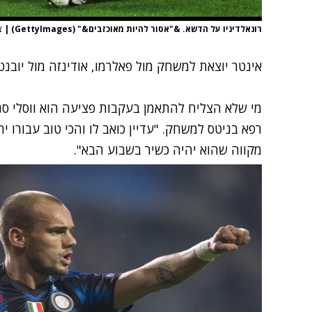
רונאלדיניו על הדשא. &"אסור להיות מאוכזבים&" (GettyImages)
|
צ
אינטר יוצאת למשחק מול פאלרמו, אודינזה מול יובנט
מי שלא הצליח להתאמן בעקבות פציעה הוא ווסלי סני
רפא בניטס למשחק. "עדיין כואב לו והכי טוב עבורו י
מקווה שהוא יהיה כשיר בשבוע הבא".