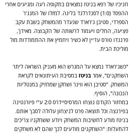
חניכיו של רפא בניטז נמצאים בתקופה רעה ומגיעים אחרי
ההפסד (1:0) לסנדרלנד בליגה. למזלו של המנג'ר
הספרדי, סטיבן ג'רארד שנעדר מהמשחק בשבת עקב
פציעה, החלים ויעמוד לרשותה של הקבוצה. מאידך,
פרננדו טורס עדיין לא כשיר ויחמיץ את ההתמודדות מול
מוליכת הבית.
"כשג'רארד נמצא על המגרש הוא מעניק השראה ליתר
השחקנים", אמר
בניטז
במסיבת העיתונאים לקראת
המשחק. "סטיבן הוא ווינר ושחקן שמחזיק במנטליות
הנכונה", הוסיף.
במחזור הקודם נוצחו המרסיסיידרס 2:0 ע"י פיורנטינה
בפירנצה וכל תוצאה פרט לניצחון עלולה לסבך אותם.
בניטז מודע לחשיבות המשחק ויודע ששחקניו צריכים
להתעלות: "השחקנים מודעים לכך שהם לא משחקים