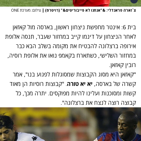
צ´זארה פראנדלי: &"אנחנו לא פייבוריטים&" (רויטרס)
|
צילום: מערכת ONE
בית 6: אינטר מחפשת ניצחון ראשון, בארסה מול קאזאן
לאחר הניצחון על דינמו קייב במחזור שעבר, תנסה אלופת
אירופה ברצלונה להבטיח את מקומה בשלב הבא כבר
במחזור השלישי, כשתארח בקאמפ נואו את אלופת רוסיה,
רובין קאזאן.
"קאזאן היא מסוג הקבוצות שמסוגלות לפגוע בנו", אמר
קשרה של בארסה,
יא יא טורה
. "קבוצות רוסיות הן מאוד
קשות ומסוכנות ועלינו להיות מפוקסים. יתרה מכך, כל
קבוצה רוצה לנצח את ברצלונה".