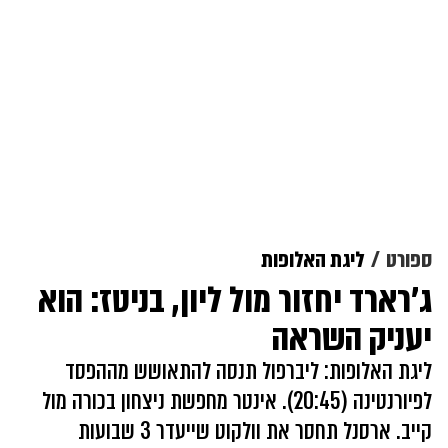
ספורט
ליגת האלופות
ג'רארד יחזור מול ליון, בניטז: הוא
יעניק השראה
ליגת האלופות: ליברפול תנסה להתאושש מההפסד
לפיורנטינה (20:45). אינטר מחפשת ניצחון בכורה מול
קייב. ארסנל תחסר את וולקוט שייעדר 3 שבועות