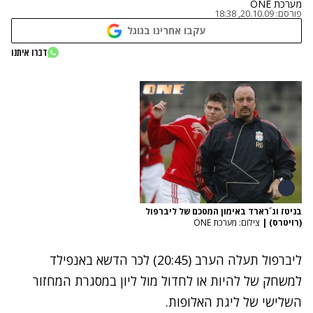
מערכת ONE
פורסם:
20.10.09, 18:38
עקבו אחרינו בגוגל
דברו איתנו
בניטז וג´רארד באימון המסכם של ליברפול
(רויטרס)
|
צילום: מערכת ONE
ליברפול תעלה הערב (20:45) לכר הדשא באנפילד
למשחק של להיות או לחדול מול ליון במסגרת המחזור
השלישי של ליגת האלופות.